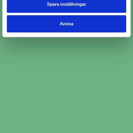
Spara inställningar
Avvisa
Boka kamremsbyte i tre
enkla steg
Ange bilinformation och service du behöver
hjälp med