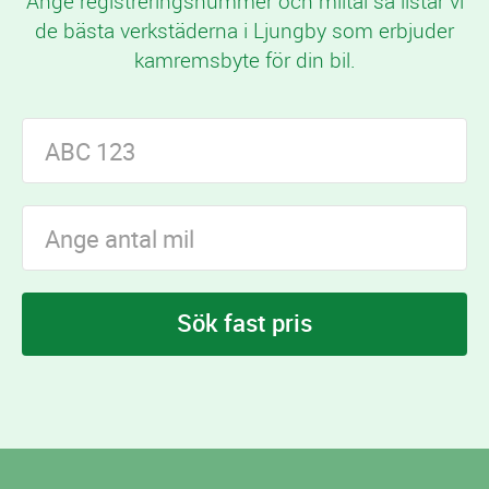
Ange registreringsnummer och miltal så listar vi
de bästa verkstäderna i Ljungby som erbjuder
kamremsbyte för din bil.
Sök fast pris
I Ljungby finns
verkstäder som erbjuder
3