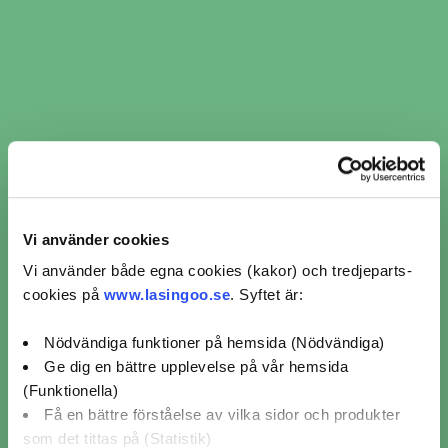
​​Kamremsbyte i Ljungby ​​ per
verkstadskedja
Vi använder cookies
Vi använder både egna cookies (kakor) och tredjeparts-
cookies på
www.lasingoo.se
. Syftet är:
Kamremsbyte Fristående (1)
Nödvändiga funktioner på hemsida (Nödvändiga)
Ge dig en bättre upplevelse på vår hemsida
Kamremsbyte MECA (2)
(Funktionella)
Få en bättre förståelse av vilka sidor och produkter
som det tittas på (Statistik)