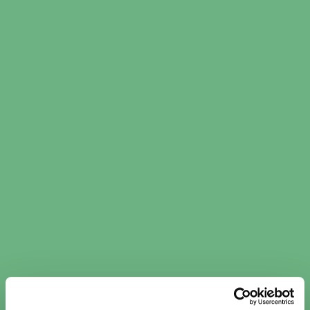
​​Kamremsbyte i Norrala ​​ per
verkstadskedja
Kamremsbyte Fristående (1)
Kamremsbyte MECA (2)
Kamremsbyte Mekonomen Bilverkstad (1)
Kamremsbyte Mekopartner (1)