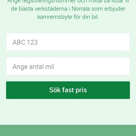
Ange registreringsnummer och miltal så listar vi
de bästa verkstäderna i Norrala som erbjuder
kamremsbyte för din bil.
Sök fast pris
I Norrala finns
verkstäder som erbjuder
5