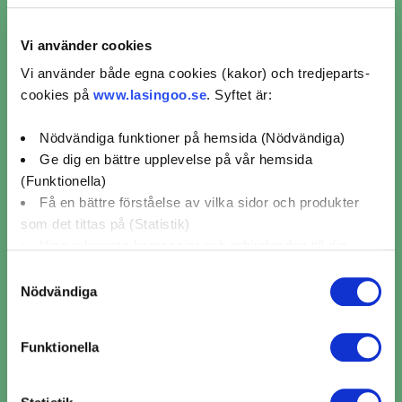
Vi använder cookies
Vi använder både egna cookies (kakor) och tredjeparts-
cookies på
www.lasingoo.se
. Syftet är:
Omdömen för verkstäder
från kunder som bokat
Nödvändiga funktioner på hemsida (Nödvändiga)
Ge dig en bättre upplevelse på vår hemsida
kamremsbyte i Norrala
(Funktionella)
Få en bättre förståelse av vilka sidor och produkter
som det tittas på (Statistik)
Visa relevanta kampanjer och erbjudanden till dig
Hudik bilteknik
O
(Marknadsföring)
Samtyckesval
Nödvändiga
Klicka på "OK" för att ge oss ditt samtycke till att
5/5 (2)
använda cookies för alla dessa ändamål. Du kan också
Lena Björkström
2025-08-04
Funktionella
använda checkknapparna nedan för att samtycka till
s!
Trevligt bemötande. Snabbt att få servicen gjord.
specifika ändamål. Välj ändamål och "".
Kan rekommendera detta ställe.