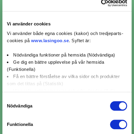
Mekonomen Bilverkstad Helsingborg
Garnisonsgatan 6,
Helsingborg
3,8 / 5 (4)
Mer info
Vi använder cookies
Vi använder både egna cookies (kakor) och tredjeparts-
Avstånd
Boka nu
cookies på
www.lasingoo.se
. Syftet är:
42 km
Nödvändiga funktioner på hemsida (Nödvändiga)
Visar 10 av 13 verkstäder i Örkelljunga
Ge dig en bättre upplevelse på vår hemsida
1
2
(Funktionella)
Få en bättre förståelse av vilka sidor och produkter
som det tittas på (Statistik)
Visa relevanta kampanjer och erbjudanden till dig
(Marknadsföring)
Samtyckesval
Nödvändiga
Klicka på "OK" för att ge oss ditt samtycke till att
använda cookies för alla dessa ändamål. Du kan också
Funktionella
använda checkknapparna nedan för att samtycka till
specifika ändamål. Välj ändamål och "".