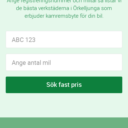
Ange registreringsnummer och miltal så listar vi
de bästa verkstäderna i Örkelljunga som
erbjuder kamremsbyte för din bil.
Sök fast pris
I Örkelljunga finns
verkstäder som erbjuder
13