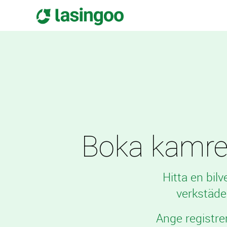
Boka kamrems
Hitta en bil
verkstäde
Ange registre