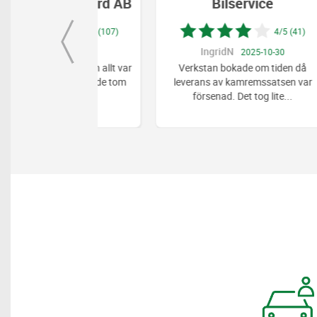
DT Bilvård AB
Bilservice
5/5 (107)
4/5 (41)
IngridN
2025-08-20
2025-10-30
msbyte och allt var
Verkstan bokade om tiden då
ch han visade tom
leverans av kamremssatsen var
na som
...
försenad. Det tog lite
...