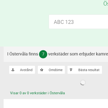
Ö
I Östervåla finns
verkstäder som erbjuder kamr
7
Avstånd
Omdöme
Bästa resultat
Visar 0 av 0 verkstäder i Östervåla