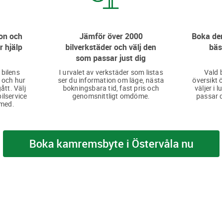
on och
Jämför över 2000
Boka den
r hjälp
bilverkstäder och välj den
bäs
som passar just dig
 bilens
I urvalet av verkstäder som listas
Vald 
 och hur
ser du information om läge, nästa
översikt 
ått. Välj
bokningsbara tid, fast pris och
väljer i 
bilservice
genomsnittligt omdöme.
passar d
 med.
Boka kamremsbyte i Östervåla nu