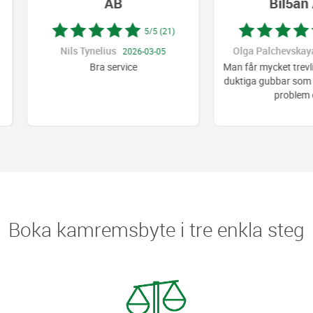
AB
Bil5an AB
5/5 (21)
5/5 (27)
Nils Tynelius
Olga Palchevskaya
2026-03-05
2026-04-1
Bra service
Man får mycket trevligt bemöta
duktiga gubbar som fixar snart a
problem o
...
Boka kamremsbyte i tre enkla steg