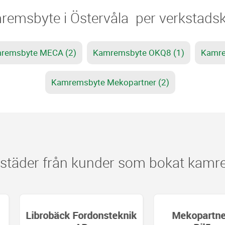
mremsbyte i Östervåla ​​ per verkstads
remsbyte MECA (2)
Kamremsbyte OKQ8 (1)
Kamre
Kamremsbyte Mekopartner (2)
täder från kunder som bokat kamre
brobäck Fordonsteknik
Mekopartner Libro/