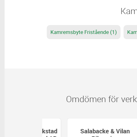
​​Ka
Kamremsbyte Fristående (1)
Kam
Omdömen för verks
 Bilverkstad
Salabacke & Vilan
Li