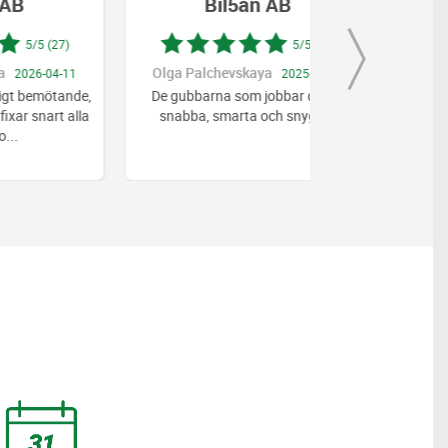
Bil5an AB
Bil5
5/5 (27)
Olga Palchevskaya
Petra Heber
1
2025-11-15
nde,
De gubbarna som jobbar där är
Allt gick väl
lla
snabba, smarta och snygga.