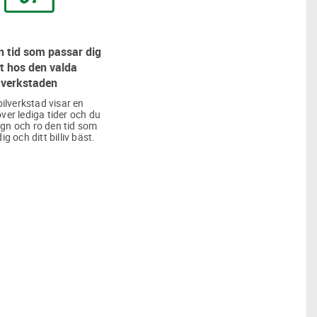
 tid som passar dig
t hos den valda
verkstaden
bilverkstad visar en
över lediga tider och du
lugn och ro den tid som
ig och ditt billiv bäst.