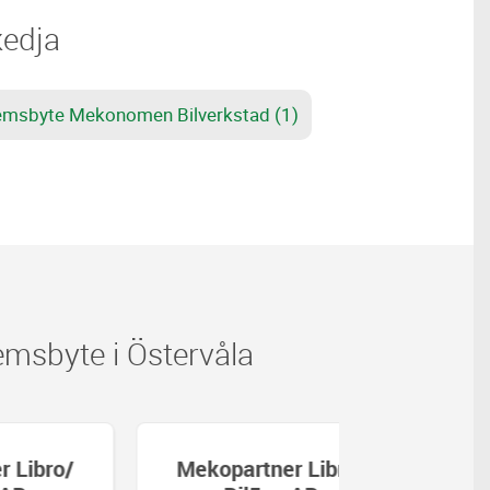
kedja
msbyte Mekonomen Bilverkstad (1)
msbyte i Östervåla
Mekopartner Libro/
Mekopartn