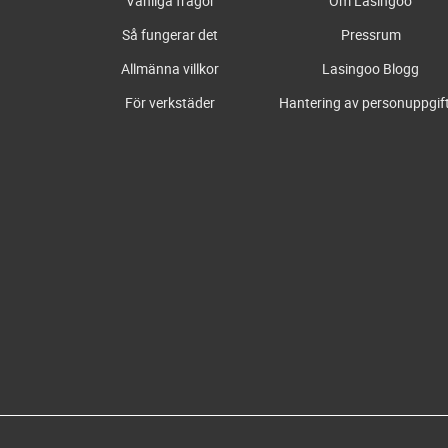
Vanliga frågor
Om Lasingoo
Så fungerar det
Pressrum
Allmänna villkor
Lasingoo Blogg
För verkstäder
Hantering av personuppgif