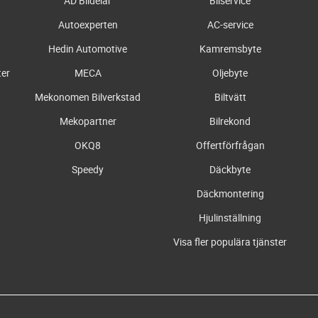
AD Bildelar
Bilservice
Autoexperten
AC-service
Hedin Automotive
Kamremsbyte
ter
MECA
Oljebyte
Mekonomen Bilverkstad
Biltvätt
Mekopartner
Bilrekond
OKQ8
Offertförfrågan
Speedy
Däckbyte
Däckmontering
Hjulinställning
Visa fler populära tjänster