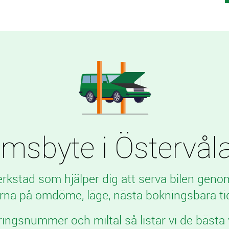
byte i Östervåla t
verkstad som hjälper dig att serva bilen geno
rna på omdöme, läge, nästa bokningsbara tid
ringsnummer och miltal så listar vi de bästa 