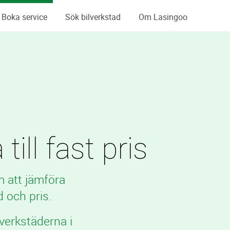
Boka service
Sök bilverkstad
Om Lasingoo
ill fast pris
m att jämföra
 och pris.
verkstäderna i