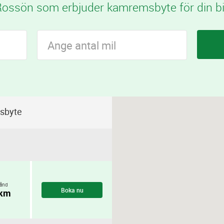
ossön som erbjuder kamremsbyte för din bi
sbyte
ånd
Boka nu
 km