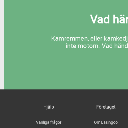
Vad hä
Kamremmen, eller kamkedja
inte motorn. Vad händ
Hjälp
Företaget
Vanliga frågor
Om Lasingoo