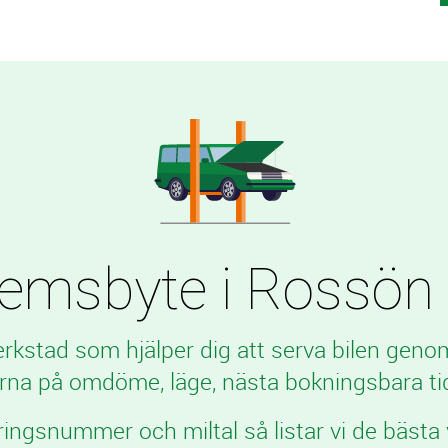
msbyte i Rossön til
verkstad som hjälper dig att serva bilen geno
rna på omdöme, läge, nästa bokningsbara tid
ringsnummer och miltal så listar vi de bästa 