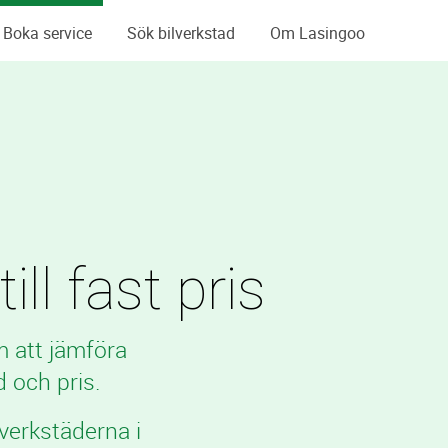
Boka service
Sök bilverkstad
Om Lasingoo
l fast pris
m att jämföra
 och pris.
verkstäderna i