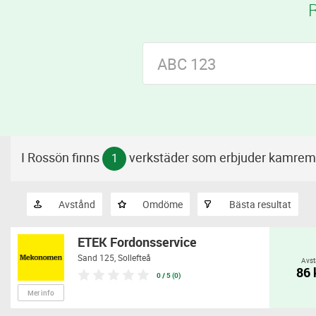
R
I Rossön finns
verkstäder som erbjuder kamrem
1
Avstånd
Omdöme
Bästa resultat
ETEK Fordonsservice
Sand 125,
Sollefteå
Avst
86
0 / 5 (0)
Mer info