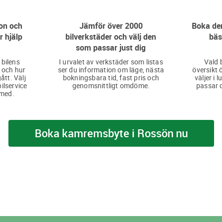
on och
Jämför över 2000
Boka den
r hjälp
bilverkstäder och välj den
bäs
som passar just dig
 bilens
I urvalet av verkstäder som listas
Vald 
 och hur
ser du information om läge, nästa
översikt 
ått. Välj
bokningsbara tid, fast pris och
väljer i 
bilservice
genomsnittligt omdöme.
passar d
 med.
Boka kamremsbyte i Rossön nu