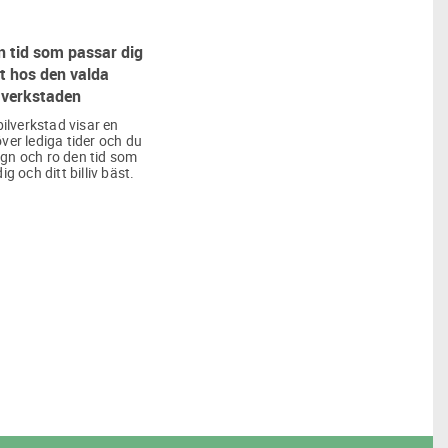
 tid som passar dig
t hos den valda
verkstaden
bilverkstad visar en
över lediga tider och du
lugn och ro den tid som
ig och ditt billiv bäst.