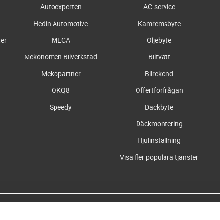
Autoexperten
AC-service
Hedin Automotive
Kamremsbyte
ter
MECA
Oljebyte
Mekonomen Bilverkstad
Biltvätt
Mekopartner
Bilrekond
OKQ8
Offertförfrågan
Speedy
Däckbyte
Däckmontering
Hjulinställning
Visa fler populära tjänster
Våra partners