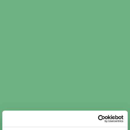
​​Kamremsbyte i Skutskär ​​
per verkstadskedja
Kamremsbyte OKQ8 (1)