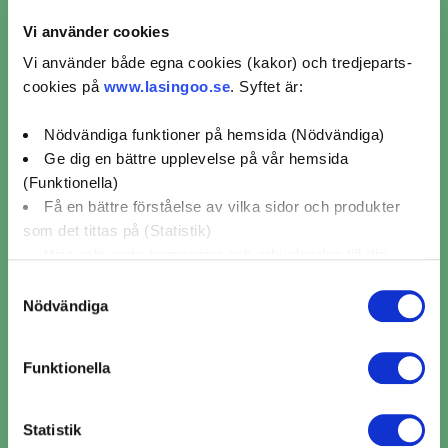
Vi använder cookies
Vi använder både egna cookies (kakor) och tredjeparts-
Omdömen för verkstäder
cookies på
www.lasingoo.se
. Syftet är:
från kunder som bokat
Nödvändiga funktioner på hemsida (Nödvändiga)
kamremsbyte i Skutskär
Ge dig en bättre upplevelse på vår hemsida
(Funktionella)
Få en bättre förståelse av vilka sidor och produkter
som det tittas på (Statistik)
Salabacke & Vilan Bilservice
O
Visa relevanta kampanjer och erbjudanden till dig
(Marknadsföring)
Samtyckesval
Nödvändiga
4/5 (41)
Klicka på "OK" för att ge oss ditt samtycke till att
IngridN
2025-10-30
använda cookies för alla dessa ändamål. Du kan också
Verkstan bokade om tiden då leverans av
Funktionella
använda checkknapparna nedan för att samtycka till
kamremssatsen var försenad. Det tog lite
...
specifika ändamål. Välj ändamål och "".
Statistik
Du kan när som helst återkalla eller ändra ditt samtycke