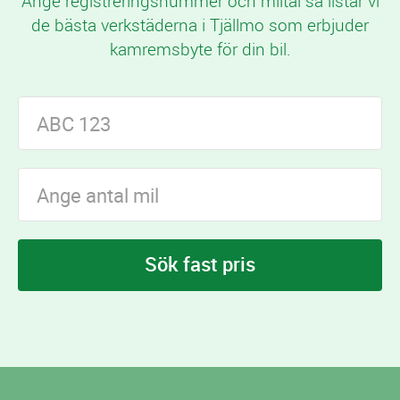
Ange registreringsnummer och miltal så listar vi
de bästa verkstäderna i Tjällmo som erbjuder
kamremsbyte för din bil.
Sök fast pris
I Tjällmo finns
verkstäder som erbjuder
10