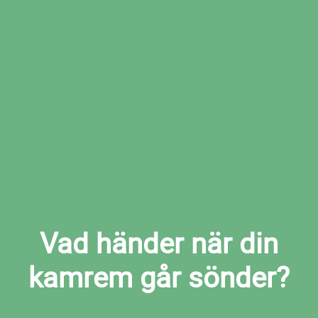
Boka den tid som passar dig bäst hos den
valda verkstaden
Boka kamremsbyte i Tjällmo nu
Vad händer när din
kamrem går sönder?