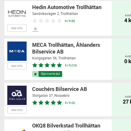
Hedin Automotive Trollhättan
Sandviksvägen 2,
Trollhättan
Avst
4 
0 / 5 (0)
Mer info
MECA Trollhättan, Åhlanders
Bilservice AB
Avst
Kungsgatan 56,
Trollhättan
0 
5 / 5 (13)
Mer info
Couchérs Bilservice AB
Storgatan 37,
Nossebro
Avst
27
5 / 5 (2)
Mer info
OKQ8 Bilverkstad Trollhättan