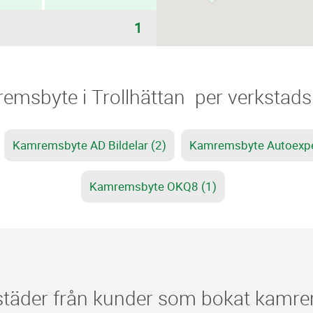
1
remsbyte i Trollhättan ​​ per verkstad
Kamremsbyte AD Bildelar (2)
Kamremsbyte Autoexpe
Kamremsbyte OKQ8 (1)
äder från kunder som bokat kamrem