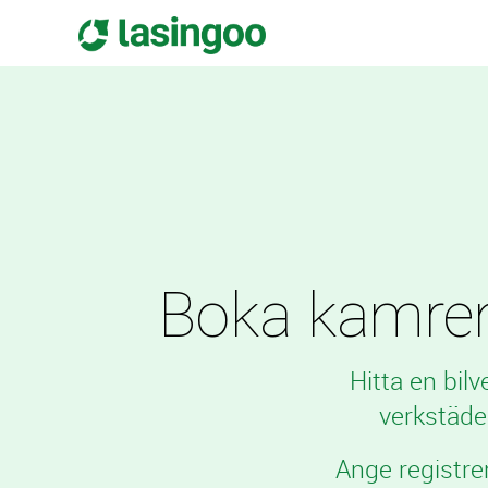
Boka kamrems
Hitta en bil
verkstäde
Ange registre