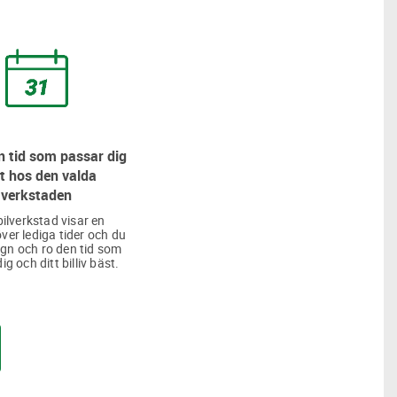
 tid som passar dig
t hos den valda
verkstaden
bilverkstad visar en
över lediga tider och du
lugn och ro den tid som
ig och ditt billiv bäst.