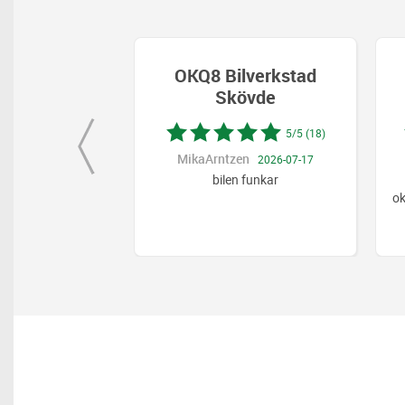
te Bil &
OKQ8 Bilverkstad
ervice
Skövde
5/5 (158)
5/5 (18)
MikaArntzen
2026-07-30
2026-07-17
yte. Fick tid med
bilen funkar
rsel. Mycket bra
ok
 De ringd
...