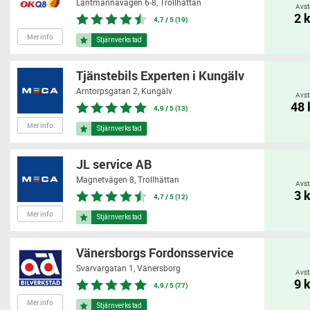
Lantmannavägen 6-8,
Trollhättan
Avst
2 
4,7 / 5 (19)
Mer info
Tjänstebils Experten i Kungälv
Arntorpsgatan 2,
Kungälv
Avst
48
4,9 / 5 (13)
Mer info
JL service AB
Magnetvägen 8,
Trollhättan
Avst
3 
4,7 / 5 (12)
Mer info
Vänersborgs Fordonsservice
Svarvargatan 1,
Vänersborg
Avst
9 
4,9 / 5 (77)
Mer info