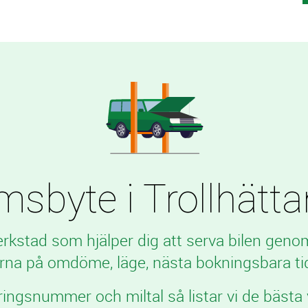
byte i Trollhättan t
verkstad som hjälper dig att serva bilen geno
rna på omdöme, läge, nästa bokningsbara tid
ringsnummer och miltal så listar vi de bästa 