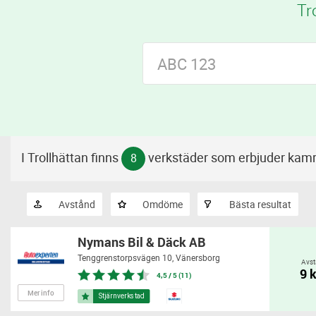
Tr
I Trollhättan finns
verkstäder som erbjuder kam
8
Avstånd
Omdöme
Bästa resultat
Nymans Bil & Däck AB
Tenggrenstorpsvägen 10,
Vänersborg
Avst
9 
4,5 / 5 (11)
Mer info