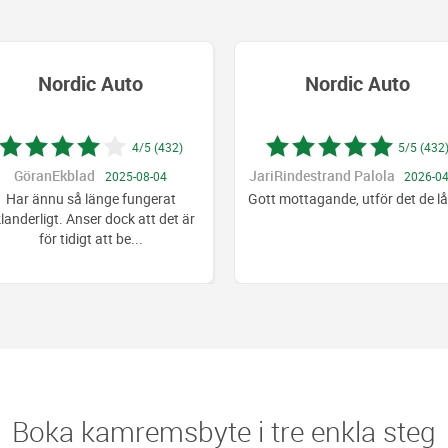
Nordic Auto
Nordic Auto
4/5 (432)
5/5 (432
GöranEkblad
JariRindestrand Palola
2025-08-04
2026-04
Har ännu så länge fungerat
Gott mottagande, utför det de l
landerligt. Anser dock att det är
för tidigt att be
...
Boka kamremsbyte i tre enkla steg