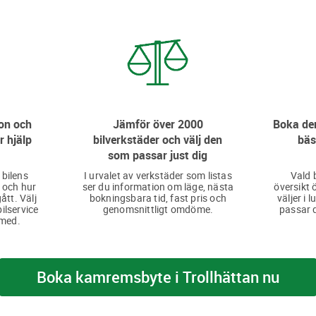
on och
Jämför över 2000
Boka den
r hjälp
bilverkstäder och välj den
bäs
som passar just dig
 bilens
I urvalet av verkstäder som listas
Vald 
 och hur
ser du information om läge, nästa
översikt 
ått. Välj
bokningsbara tid, fast pris och
väljer i 
bilservice
genomsnittligt omdöme.
passar d
 med.
Boka kamremsbyte i Trollhättan nu