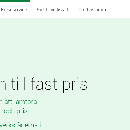
Boka service
Sök bilverkstad
Om Lasingoo
ill fast pris
m att jämföra
 och pris.
verkstäderna i