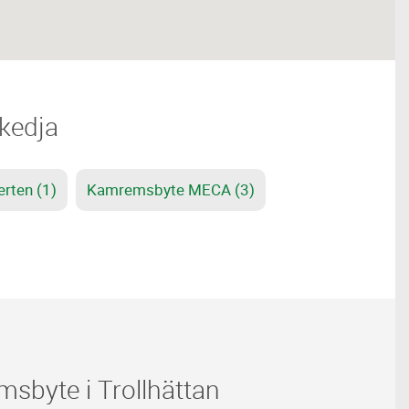
skedja
rten (1)
Kamremsbyte MECA (3)
sbyte i Trollhättan