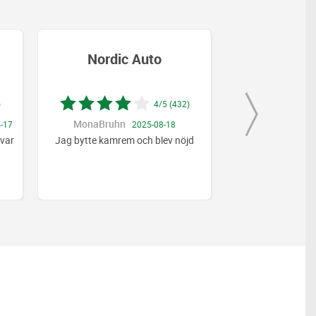
Nordic Auto
Nordi
)
4/5 (432)
MonaBruhn
TomasStålcro
-17
2025-08-18
åvar
Jag bytte kamrem och blev nöjd
Trevligt bemötand
stor service snabb