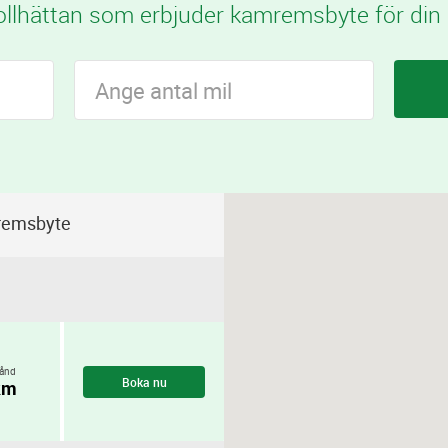
ollhättan som erbjuder kamremsbyte för din b
remsbyte
ånd
Boka nu
km