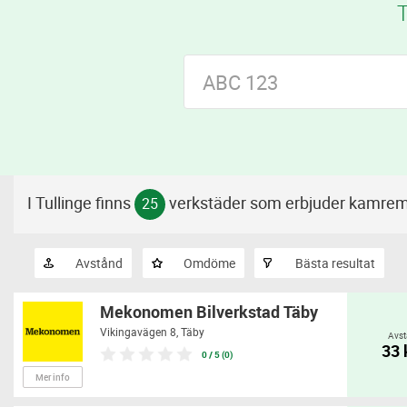
T
I Tullinge finns
verkstäder som erbjuder kamre
25
Avstånd
Omdöme
Bästa resultat
Mekonomen Bilverkstad Täby
Vikingavägen 8,
Täby
Avst
33
0 / 5 (0)
Mer info