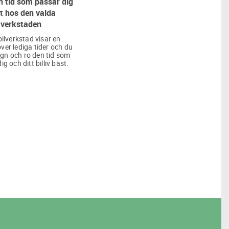
 tid som passar dig
t hos den valda
verkstaden
bilverkstad visar en
över lediga tider och du
lugn och ro den tid som
ig och ditt billiv bäst.