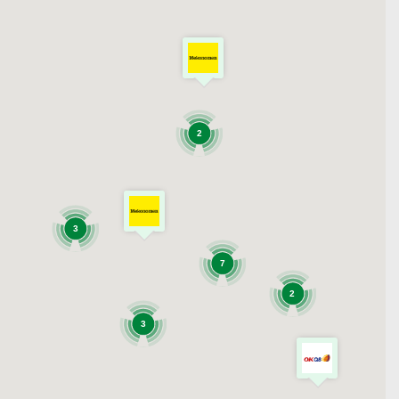
2
3
7
2
3