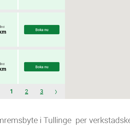
ånd
Boka nu
 km
ånd
Boka nu
 km
1
2
3
amremsbyte i Tullinge ​​ per verkstadsk