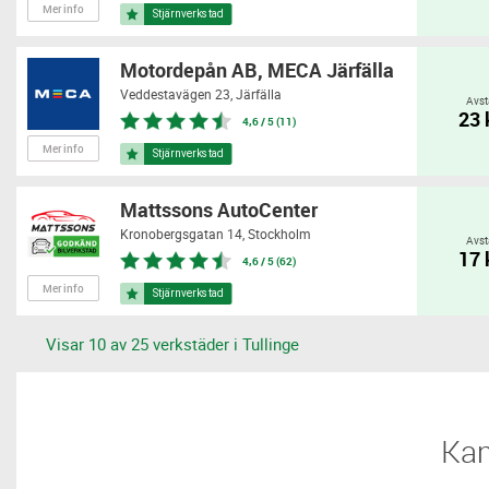
Mer info
Motordepån AB, MECA Järfälla
Veddestavägen 23,
Järfälla
Avst
23
4,6 / 5 (11)
Mer info
Mattssons AutoCenter
Kronobergsgatan 14,
Stockholm
Avst
17
4,6 / 5 (62)
Mer info
Visar 10 av 25 verkstäder i Tullinge
​​K