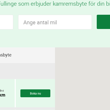
ullinge som erbjuder kamremsbyte för din bi
msbyte
ånd
Boka nu
 km