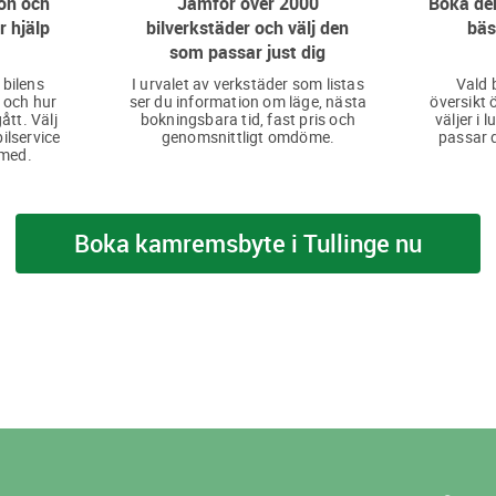
on och
Jämför över 2000
Boka den
r hjälp
bilverkstäder och välj den
bäs
som passar just dig
 bilens
I urvalet av verkstäder som listas
Vald 
 och hur
ser du information om läge, nästa
översikt 
ått. Välj
bokningsbara tid, fast pris och
väljer i 
bilservice
genomsnittligt omdöme.
passar d
 med.
Boka kamremsbyte i Tullinge nu