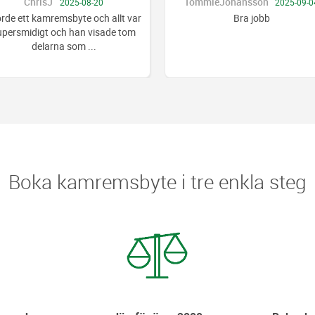
TommieJohansson
IngridN
2025-09-04
2025-1
Bra jobb
Verkstan bokade om 
leverans av kamremss
försenad. Det tog 
Boka kamremsbyte i tre enkla steg