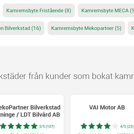
Kamremsbyte Fristående (8)
Kamremsbyte MECA (5
Bilverkstad (16)
Kamremsbyte Mekopartner (5)
K
städer från kunder som bokat kamre
VAI Motor AB
Salabacke & 
Bilservic
4/5 (23)