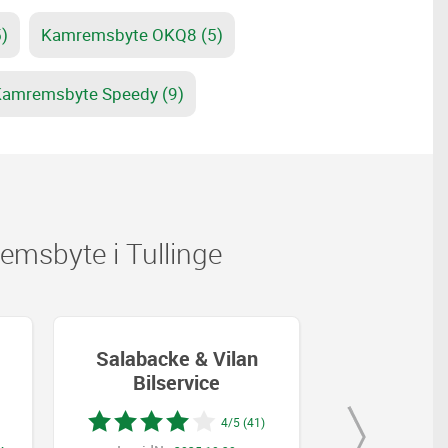
)
Kamremsbyte OKQ8 (5)
amremsbyte Speedy (9)
msbyte i Tullinge
Vilan
MKP Bil & Däck AB
R
e
4/5 (41)
4/5 (11)