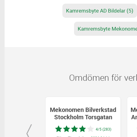
Kamremsbyte AD Bildelar (5)
Kamremsbyte Mekonomen 
Omdömen för verk
nomen Bilverkstad
MekoPartner Bilverkstad
ckholm Torsgatan
Arninge / LDT Bilvård AB
4/5 (283)
5/5 (107)