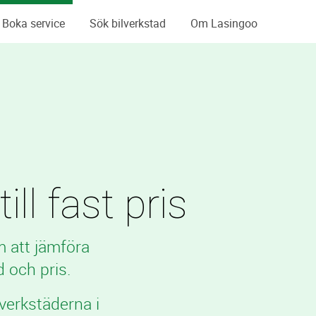
Boka service
Sök bilverkstad
Om Lasingoo
ll fast pris
m att jämföra
 och pris.
verkstäderna i