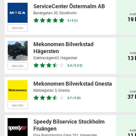
ServiceCenter Östermalm AB
Banérgatan 30,
Stockholm
Avst
19
5 / 5 (1)
Mer info
Mekonomen Bilverkstad
Hägersten
Avst
13
Elektravägen43,
Hägersten
3,3 / 5 (12)
Mer info
Mekonomen Bilverkstad Gnesta
Nibblegatan 3,
Gnesta
Avst
37
3,7 / 5 (3)
Mer info
Speedy Bilservice Stockholm
Fruängen
Avst
11
Elsa Brändströms Gata 201,
Hägersten