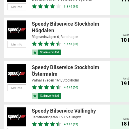
3,8 / 5 (15)
Mer info
Speedy Bilservice Stockholm
Högdalen
Avst
Rågsvedsvägen 6,
Bandhagen
10
4,7 / 5 (36)
Mer info
Speedy Bilservice Stockholm
Östermalm
Avst
Valhallavägen 161,
Stockholm
19
4,5 / 5 (50)
Mer info
Speedy Bilservice Vällingby
Jämtlandsgatan 153,
Vällingby
Avst
18
4,7 / 5 (83)