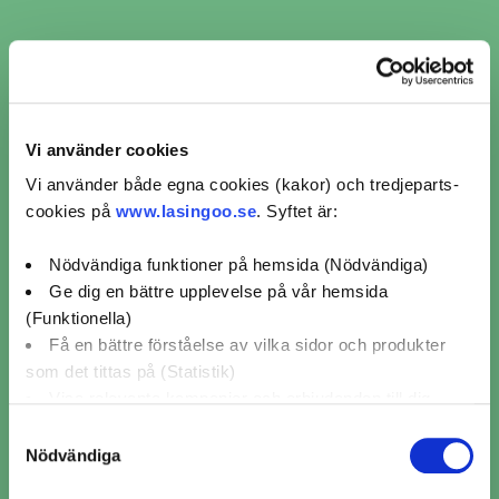
Veddestavägen 23,
Järfälla
4,6 / 5 (11)
Mer info
Avstånd
Boka nu
16 km
Vi använder cookies
Vi använder både egna cookies (kakor) och tredjeparts-
Visar 10 av 25 verkstäder i Vårby
cookies på
www.lasingoo.se
. Syftet är:
1
2
3
Nödvändiga funktioner på hemsida (Nödvändiga)
2
Ge dig en bättre upplevelse på vår hemsida
(Funktionella)
7
Få en bättre förståelse av vilka sidor och produkter
som det tittas på (Statistik)
3
Visa relevanta kampanjer och erbjudanden till dig
(Marknadsföring)
Samtyckesval
Nödvändiga
Klicka på "OK" för att ge oss ditt samtycke till att