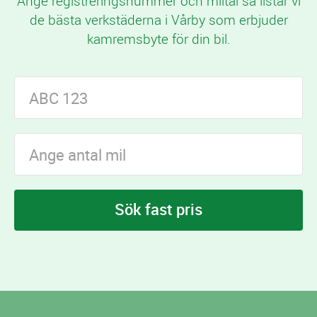
Ange registreringsnummer och miltal så listar vi
de bästa verkstäderna i Vårby som erbjuder
kamremsbyte för din bil.
Sök fast pris
I Vårby finns
verkstäder som erbjuder
25