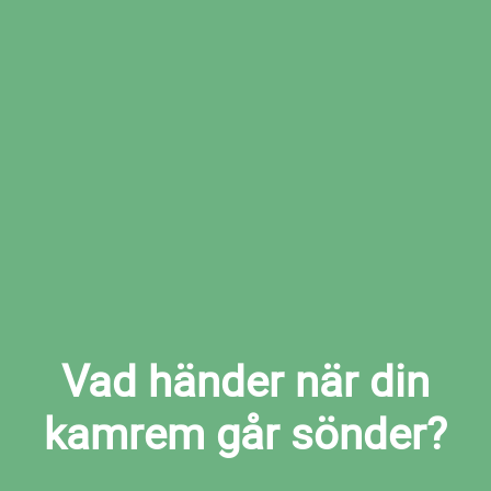
Boka den tid som passar dig bäst hos den
valda verkstaden
Boka kamremsbyte i Vårby nu
Vad händer när din
kamrem går sönder?