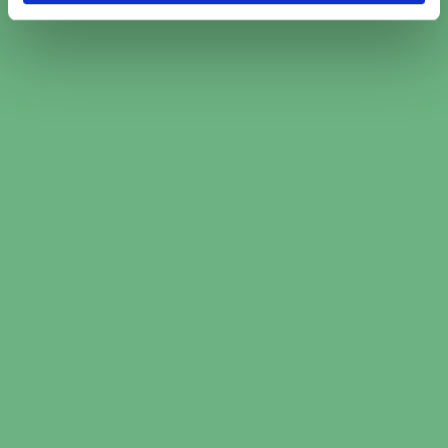
Kamremsbyte Mekonomen Bilverkstad (17)
Kamremsbyte Mekopartner (5)
Kamremsbyte Speedy (9)
Omdömen för verkstäder
från kunder som bokat
kamremsbyte i Vårby