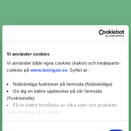
Kronobergsgatan 14,
Stockholm
4,6 / 5 (62)
Mer info
Avstånd
Boka nu
24 km
Visar 10 av 25 verkstäder i Västerhaninge
Vi använder cookies
1
2
3
Vi använder både egna cookies (kakor) och tredjeparts-
cookies på
www.lasingoo.se
. Syftet är:
Nödvändiga funktioner på hemsida (Nödvändiga)
2
Ge dig en bättre upplevelse på vår hemsida
(Funktionella)
Få en bättre förståelse av vilka sidor och produkter
som det tittas på (Statistik)
Visa relevanta kampanjer och erbjudanden till dig
(Marknadsföring)
Samtyckesval