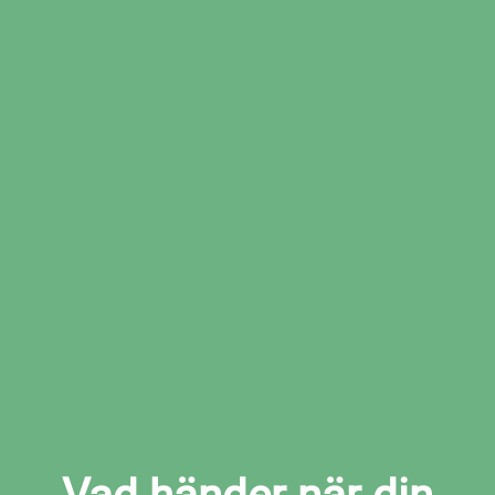
Boka den tid som passar dig bäst hos den
valda verkstaden
Boka kamremsbyte i Västerhaninge
nu
Vad händer när din