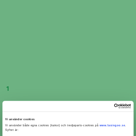
Avstånd
Boka nu
45 km
Eddies Bilexpo AB
Blekingevägen 110,
Kristianstad
4,4 / 5 (13)
Mer info
Avstånd
Boka nu
49 km
Visar 8 av 8 verkstäder i Vittsjö
1
2
Vi använder cookies
Vi använder både egna cookies (kakor) och tredjeparts-cookies på
www.lasingoo.se
.
Syftet är: