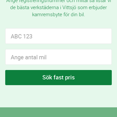
Ange registreringsnummer och miltal så listar vi
de bästa verkstäderna i Vittsjö som erbjuder
kamremsbyte för din bil.
Sök fast pris
I Vittsjö finns
verkstäder som erbjuder
8