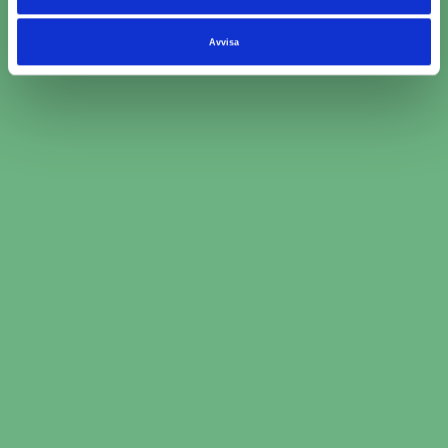
Kamremsbyte MECA (3)
Avvisa
Kamremsbyte Mekonomen Bilverkstad (3)
Omdömen för verkstäder
från kunder som bokat
kamremsbyte i Vittsjö
äxjö, Biltec AB
Kristianstad Däck och Bilse
AB
5/5 (55)
5/5 (12)