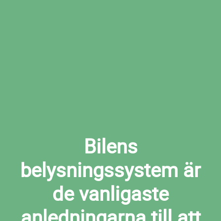
Boka den tid som passar dig bäst hos den
valda verkstaden
Boka ljuskontroll i Alfta nu
Bilens
belysningssystem är
de vanligaste
anledningarna till att