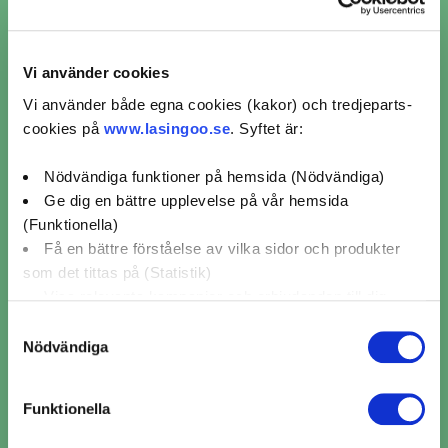
Ljuskontroll Fristående (1)
Vi använder cookies
Vi använder både egna cookies (kakor) och tredjeparts-
Ljuskontroll Autoexperten (1)
cookies på
www.lasingoo.se
. Syftet är:
Nödvändiga funktioner på hemsida (Nödvändiga)
Ljuskontroll MECA (1)
Ge dig en bättre upplevelse på vår hemsida
(Funktionella)
Ljuskontroll Mekonomen Bilverkstad (1)
Få en bättre förståelse av vilka sidor och produkter
som det tittas på (Statistik)
Visa relevanta kampanjer och erbjudanden till dig
(Marknadsföring)
Samtyckesval
Nödvändiga
Klicka på "OK" för att ge oss ditt samtycke till att
Omdömen för verkstäder
använda cookies för alla dessa ändamål. Du kan också
från kunder som bokat
Funktionella
använda checkknapparna nedan för att samtycka till
ljuskontroll i Arkelstorp
specifika ändamål. Välj ändamål och "".