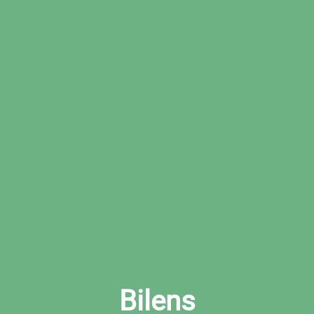
Boka den tid som passar dig bäst hos den
valda verkstaden
Boka ljuskontroll i Arkelstorp nu
Bilens