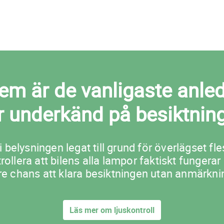
m är de vanligaste anledni
ir underkänd på besiktnin
i belysningen legat till grund för överlägset 
lera att bilens alla lampor faktiskt fungerar
re chans att klara besiktningen utan anmärkni
Läs mer om ljuskontroll