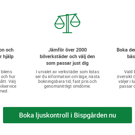
on och
Jämför över 2000
Boka den
r hjälp
bilverkstäder och välj den
bäs
som passar just dig
 bilens
I urvalet av verkstäder som listas
Vald 
 och hur
ser du information om läge, nästa
översikt 
ått. Välj
bokningsbara tid, fast pris och
väljer i 
bilservice
genomsnittligt omdöme.
passar d
 med.
Boka ljuskontroll i Bispgården nu