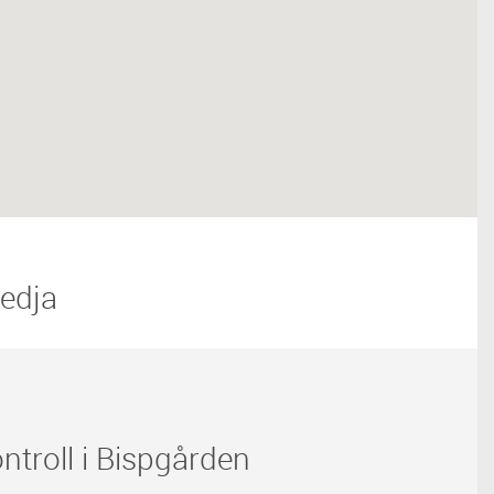
kedja
troll i Bispgården