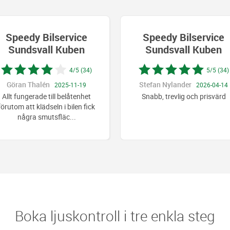
Speedy Bilservice
Speedy Bilservice
Sundsvall Kuben
Sundsvall Kuben
4/5 (34)
5/5 (34)
Göran Thalén
Stefan Nylander
2025-11-19
2026-04-14
Allt fungerade till belåtenhet
Snabb, trevlig och prisvärd
förutom att klädseln i bilen fick
några smutsfläc
...
Boka ljuskontroll i tre enkla steg