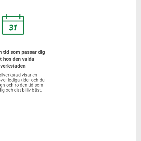
 tid som passar dig
t hos den valda
verkstaden
bilverkstad visar en
över lediga tider och du
lugn och ro den tid som
ig och ditt billiv bäst.