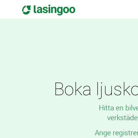
Boka ljuskon
Hitta en bil
verkstäde
Ange registre