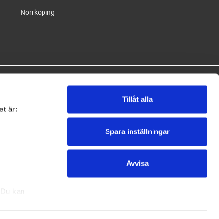
Norrköping
Tillåt alla
et är:
Spara inställningar
oo.
Avvisa
. Du kan
l och "".