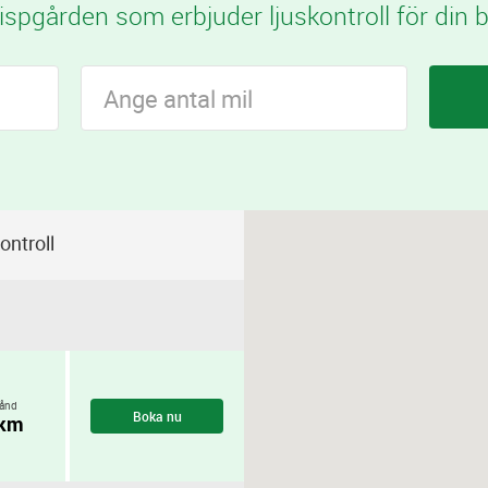
ispgården som erbjuder ljuskontroll för din bi
ontroll
ånd
Boka nu
 km