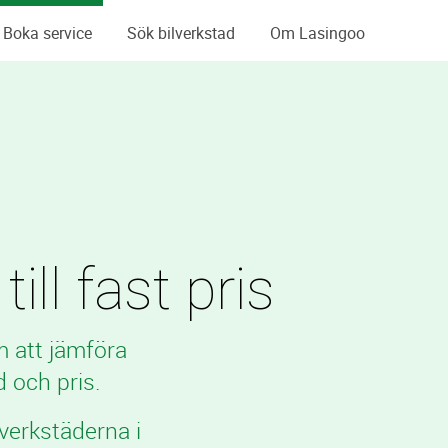
Boka service
Sök bilverkstad
Om Lasingoo
ill fast pris
m att jämföra
 och pris.
verkstäderna i