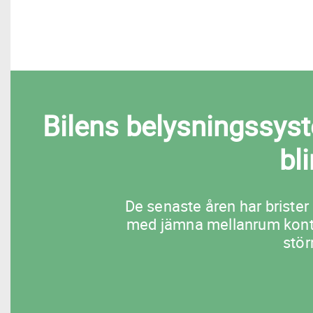
Bilens belysningssyste
bl
De senaste åren har brister 
med jämna mellanrum kontrol
stör