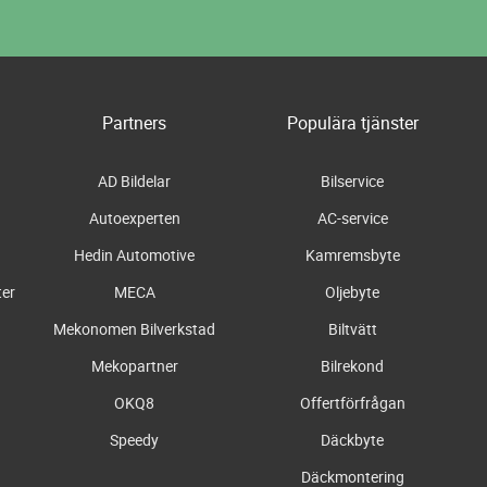
Partners
Populära tjänster
AD Bildelar
Bilservice
Autoexperten
AC-service
Hedin Automotive
Kamremsbyte
ter
MECA
Oljebyte
Mekonomen Bilverkstad
Biltvätt
Mekopartner
Bilrekond
OKQ8
Offertförfrågan
Speedy
Däckbyte
Däckmontering