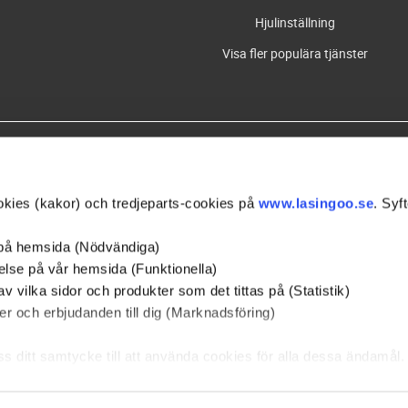
Hjulinställning
Visa fler populära tjänster
Våra partners
kies (kakor) och tredjeparts-cookies på
www.lasingoo.se
. Syft
 på hemsida (Nödvändiga)
else på vår hemsida (Funktionella)
av vilka sidor och produkter som det tittas på (Statistik)
mäl dig till nyhetsbrevet och få information och erbjudanden från Lasing
r och erbjudanden till dig (Marknadsföring)
oss ditt samtycke till att använda cookies för alla dessa ändamål
rna nedan för att samtycka till specifika ändamål. Välj ändamå