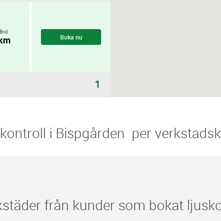
ånd
Boka nu
 km
1
uskontroll i Bispgården ​​ per verkstads
täder från kunder som bokat ljuskon