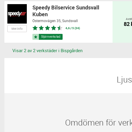
Speedy Bilservice Sundsvall
Kuben
Avst
Östermovägen 35,
Sundsvall
82
4,6 / 5 (34)
Mer info
Visar 2 av 2 verkstäder i Bispgården
​​Lj
Omdömen för verks