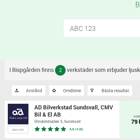
B
I Bispgården finns
verkstäder som erbjuder ljusk
2
Avstånd
Omdöme
Bästa resultat
AD Bilverkstad Sundsvall, CMV
Bil & El AB
Avst
79
Örnsköldsallen 5,
Sundsvall
4,9 / 5 (9)
Mer info