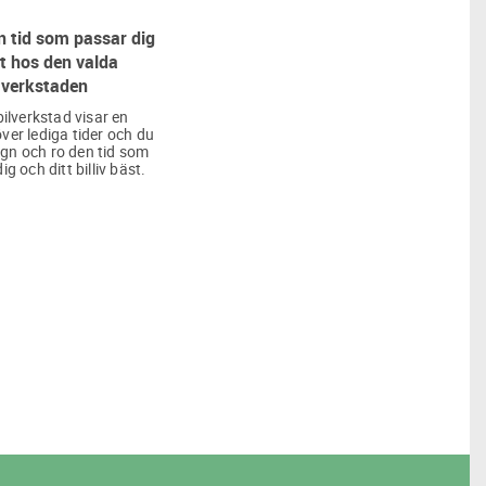
 tid som passar dig
t hos den valda
verkstaden
bilverkstad visar en
över lediga tider och du
lugn och ro den tid som
ig och ditt billiv bäst.