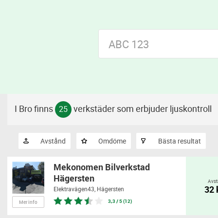
I Bro finns
verkstäder som erbjuder ljuskontroll
25
Avstånd
Omdöme
Bästa resultat
Mekonomen Bilverkstad
Hägersten
Avst
32
Elektravägen43,
Hägersten
3,3 / 5 (12)
Mer info