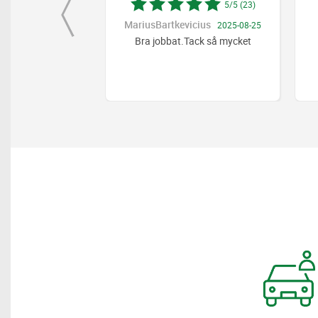
5/5 (21)
5/5 (23)
us
MariusBartkevicius
2026-03-05
2025-08-25
service
Bra jobbat.Tack så mycket