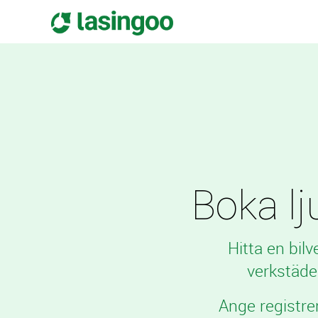
Boka lju
Hitta en bil
verkstäde
Ange registre