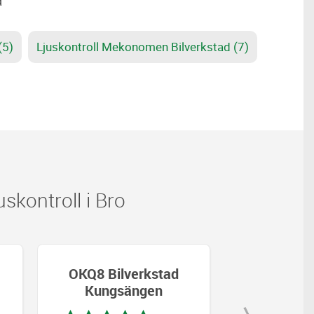
(5)
Ljuskontroll Mekonomen Bilverkstad (7)
kontroll i Bro
OKQ8 Bilverkstad
OKQ8 Bil
Kungsängen
Kungs