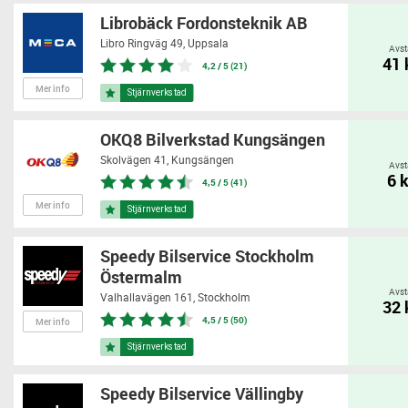
Librobäck Fordonsteknik AB
Libro Ringväg 49,
Uppsala
Avst
41
4,2 / 5 (21)
Mer info
OKQ8 Bilverkstad Kungsängen
Skolvägen 41,
Kungsängen
Avst
6 
4,5 / 5 (41)
Mer info
Speedy Bilservice Stockholm
Östermalm
Avst
Valhallavägen 161,
Stockholm
32
4,5 / 5 (50)
Mer info
Speedy Bilservice Vällingby