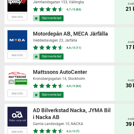
Jämtlandsgatan 153,
Vällingby
Avst
21
4,7 / 5 (83)
Mer info
Motordepån AB, MECA Järfälla
Veddestavägen 23,
Järfälla
Avst
17
4,6 / 5 (11)
Mer info
Mattssons AutoCenter
Kronobergsgatan 14,
Stockholm
Avst
30
4,6 / 5 (62)
Mer info
AD Bilverkstad Nacka, JYMA Bil
i Nacka AB
Avst
39
Gamla Landsvägen 10,
NACKA
4,3 / 5 (7)
Mer info