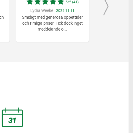
5/5 (41)
Lydia Weeke
helena karlss
2025-11-11
ch
Smidigt med generösa öppettider
väldig
och rimliga priser. Fick dock inget
meddelande o
...