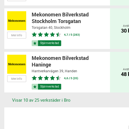
Mekonomen Bilverkstad
Stockholm Torsgatan
Avst
Torsgatan 40,
Stockholm
30
4,7 / 5 (283)
Mer info
Mekonomen Bilverkstad
Haninge
Avst
Hantverkarvägen 39,
Handen
48
4,6 / 5 (20)
Mer info
Visar 10 av 25 verkstäder i Bro