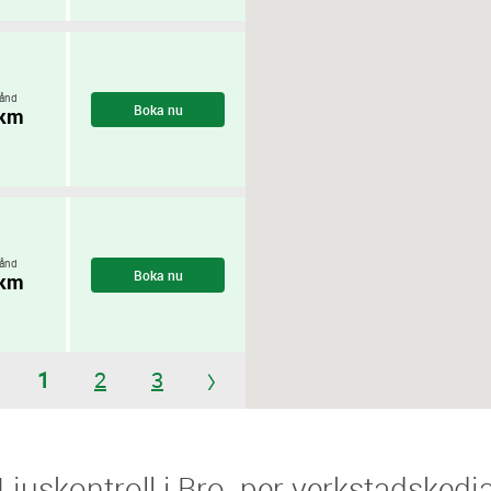
ånd
Boka nu
 km
ånd
Boka nu
 km
1
2
3
​​Ljuskontroll i Bro ​​ per verkstadskedj