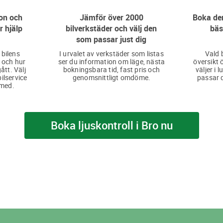
on och
Jämför över 2000
Boka den
r hjälp
bilverkstäder och välj den
bäs
som passar just dig
 bilens
I urvalet av verkstäder som listas
Vald 
 och hur
ser du information om läge, nästa
översikt 
ått. Välj
bokningsbara tid, fast pris och
väljer i 
bilservice
genomsnittligt omdöme.
passar d
 med.
Boka ljuskontroll i Bro nu