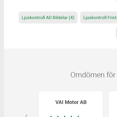
Ljuskontroll AD Bildelar (4)
Ljuskontroll Fris
Omdömen för v
ordonsteknik
VAI Motor AB
AB