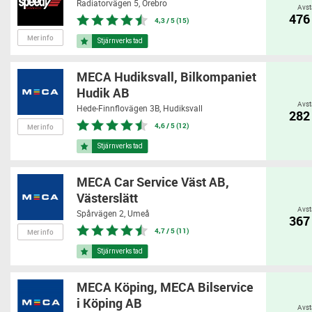
Radiatorvägen 5,
Örebro
Avst
476
4,3 / 5 (15)
Mer info
MECA Hudiksvall, Bilkompaniet
Hudik AB
Avst
Hede-Finnflovägen 3B,
Hudiksvall
282
4,6 / 5 (12)
Mer info
MECA Car Service Väst AB,
Västerslätt
Avst
Spårvägen 2,
Umeå
367
4,7 / 5 (11)
Mer info
MECA Köping, MECA Bilservice
i Köping AB
Avst