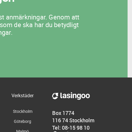
flest anmärkningar. Genom att
 som de ska har du betydligt
ngar.
Verkstäder
Stockholm
Box 1774
116 74 Stockholm
Göteborg
Tel: 08-15 98 10
Malmö