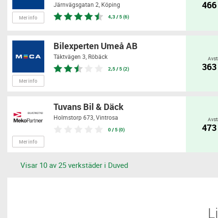
466
Järnvägsgatan 2,
Köping
4,3 / 5 (6)
Mer info
Bilexperten Umeå AB
Täktvägen 3,
Röbäck
Avst
363
2,5 / 5 (2)
Mer info
Tuvans Bil & Däck
Holmstorp 673,
Vintrosa
Avst
473
0 / 5 (0)
Mer info
Visar 10 av 25 verkstäder i Duved
​