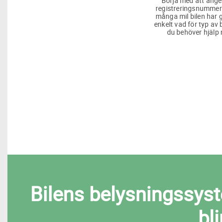
Börja med att ange
registreringsnummer
många mil bilen har g
enkelt vad för typ av 
du behöver hjälp
Bilens belysningssyste
bl