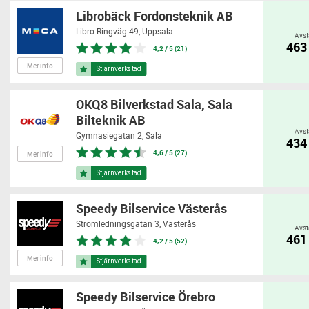
Librobäck Fordonsteknik AB
Libro Ringväg 49,
Uppsala
Avst
463
4,2 / 5 (21)
Mer info
OKQ8 Bilverkstad Sala, Sala
Bilteknik AB
Avst
Gymnasiegatan 2,
Sala
434
4,6 / 5 (27)
Mer info
Speedy Bilservice Västerås
Strömledningsgatan 3,
Västerås
Avst
461
4,2 / 5 (52)
Mer info
Speedy Bilservice Örebro