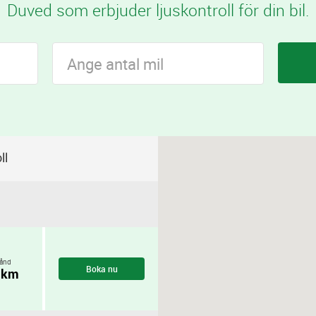
Duved som erbjuder ljuskontroll för din bil.
ll
ånd
Boka nu
 km