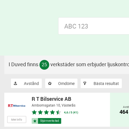
I Duved finns
verkstäder som erbjuder ljuskontro
25
Avstånd
Omdöme
Bästa resultat
R T Bilservice AB
Arnbomsgatan 10,
Västerås
Avst
464
4,6 / 5 (41)
Mer info