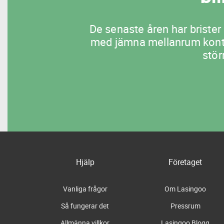
De senaste åren har brister 
med jämna mellanrum kontrol
stör
Hjälp
Företaget
Vanliga frågor
Om Lasingoo
Så fungerar det
Pressrum
Allmänna villkor
Lasingoo Blogg