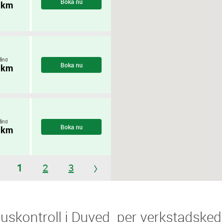
Boka nu
 km
ånd
Boka nu
 km
ånd
Boka nu
 km
1
2
3
​Ljuskontroll i Duved ​​ per verkstadsked