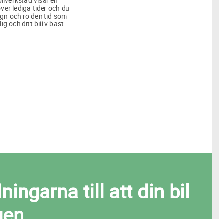
bilverkstad visar en
över lediga tider och du
lugn och ro den tid som
ig och ditt billiv bäst.
ngarna till att din bil
gen