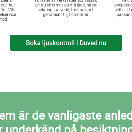
 bilens
I urvalet av verkstäder som listas
Vald 
 och hur
ser du information om läge, nästa
översikt 
ått. Välj
bokningsbara tid, fast pris och
väljer i 
bilservice
genomsnittligt omdöme.
passar d
 med.
Boka ljuskontroll i Duved nu
m är de vanligaste anledni
ir underkänd på besiktnin