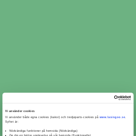
​​Ljuskontroll i Gnosjö ​​ per
verkstadskedja
Ljuskontroll AD Bildelar (1)
Ljuskontroll MECA (1)
Omdömen för verkstäder
Vi använder cookies
från kunder som bokat
Vi använder både egna cookies (kakor) och tredjeparts-cookies på
www.lasingoo.se
.
ljuskontroll i Gnosjö
Syftet är:
Nödvändiga funktioner på hemsida (Nödvändiga)
Ge dig en bättre upplevelse på vår hemsida (Funktionella)