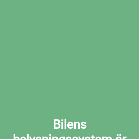
Boka den tid som passar dig bäst hos den
valda verkstaden
Boka ljuskontroll i Gnosjö nu
Bilens