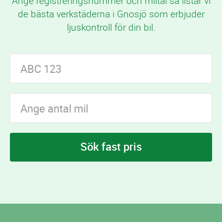
Ange registreringsnummer och miltal så listar vi
de bästa verkstäderna i Gnosjö som erbjuder
ljuskontroll för din bil.
Sök fast pris
I Gnosjö finns
verkstäder som erbjuder
2