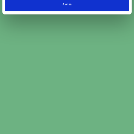
Avvisa
Ange bilinformation och service du behöver
hjälp med
Jämför över 2000 bilverkstäder och välj den
som passar just dig