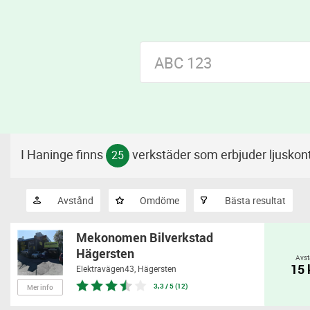
I Haninge finns
verkstäder som erbjuder ljuskont
25
Avstånd
Omdöme
Bästa resultat
Mekonomen Bilverkstad
Hägersten
Avst
15
Elektravägen43,
Hägersten
3,3 / 5 (12)
Mer info