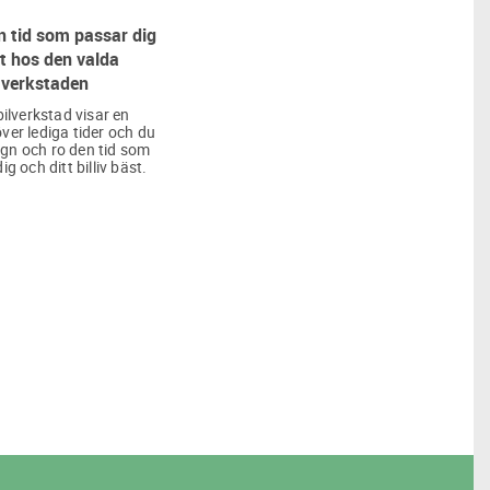
 tid som passar dig
t hos den valda
verkstaden
bilverkstad visar en
över lediga tider och du
lugn och ro den tid som
ig och ditt billiv bäst.