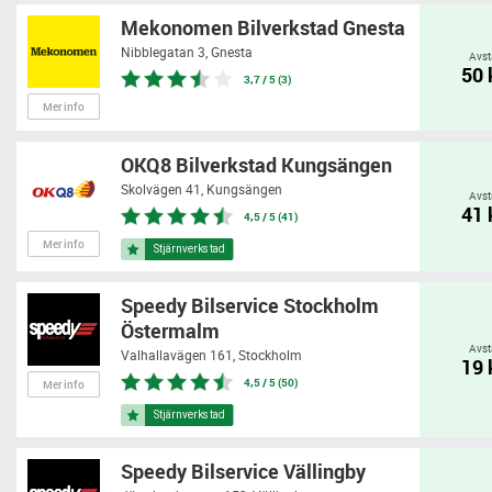
Mekonomen Bilverkstad Gnesta
Nibblegatan 3,
Gnesta
Avst
50
3,7 / 5 (3)
Mer info
OKQ8 Bilverkstad Kungsängen
Skolvägen 41,
Kungsängen
Avst
41
4,5 / 5 (41)
Mer info
Speedy Bilservice Stockholm
Östermalm
Avst
Valhallavägen 161,
Stockholm
19
4,5 / 5 (50)
Mer info
Speedy Bilservice Vällingby