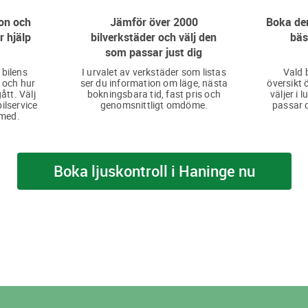
on och
Jämför över 2000
Boka den
r hjälp
bilverkstäder och välj den
bäs
som passar just dig
 bilens
I urvalet av verkstäder som listas
Vald 
 och hur
ser du information om läge, nästa
översikt 
ått. Välj
bokningsbara tid, fast pris och
väljer i 
bilservice
genomsnittligt omdöme.
passar d
 med.
Boka ljuskontroll i Haninge nu