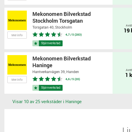
Mekonomen Bilverkstad
Stockholm Torsgatan
Avst
Torsgatan 40,
Stockholm
19
4,7 / 5 (283)
Mer info
Mekonomen Bilverkstad
Haninge
Avst
Hantverkarvägen 39,
Handen
1 
4,6 / 5 (20)
Mer info
Visar 10 av 25 verkstäder i Haninge
​​