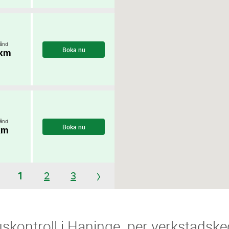
ånd
Boka nu
 km
ånd
Boka nu
km
1
2
3
Ljuskontroll i Haninge ​​ per verkstadske