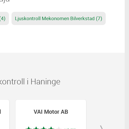
(4)
Ljuskontroll Mekonomen Bilverkstad (7)
ontroll i Haninge
d
VAI Motor AB
VAI Mo