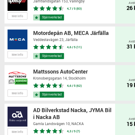
Jämtlandsgatan 153,
Vällingby
Avst
26
4,7 / 5 (83)
Mer info
Motordepån AB, MECA Järfälla
Veddestavägen 23,
Järfälla
Avst
31
4,6 / 5 (11)
Mer info
Mattssons AutoCenter
Kronobergsgatan 14,
Stockholm
Avst
19
4,6 / 5 (62)
Mer info
AD Bilverkstad Nacka, JYMA Bil
i Nacka AB
Avst
15
Gamla Landsvägen 10,
NACKA
4,3 / 5 (7)
Mer info