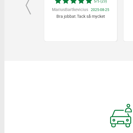
5/5 (21)
5/5 (23)
us
MariusBartkevicius
2026-03-05
2025-08-25
service
Bra jobbat.Tack så mycket