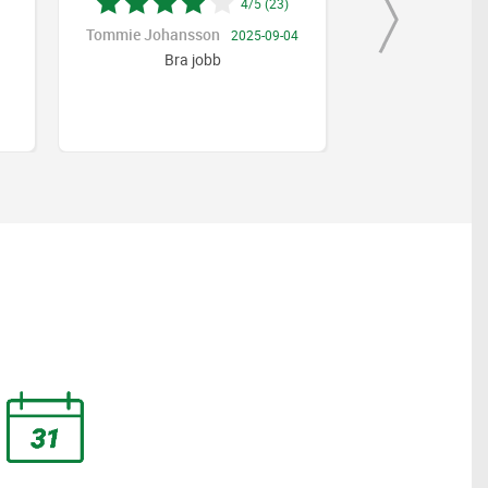
4/5 (23)
Tommie Johansson
Johan Svenss
2025-09-04
Bra jobb
Br