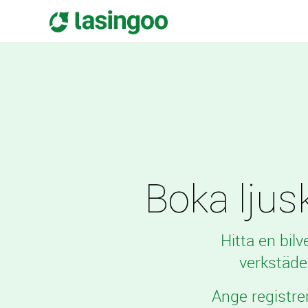
Boka ljusk
Hitta en bil
verkstäde
Ange registre