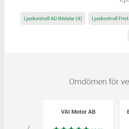
Ljuskontroll AD Bildelar (4)
Ljuskontroll Fris
Omdömen för verk
ordonsteknik
VAI Motor AB
AB