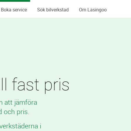
Boka service
Sök bilverkstad
Om Lasingoo
l fast pris
m att jämföra
 och pris.
verkstäderna i