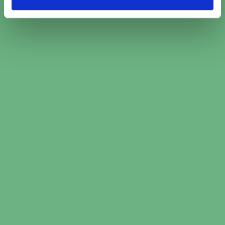
Jämför över 2000 bilverkstäder och välj den
som passar just dig
Boka den tid som passar dig bäst hos den
valda verkstaden
Boka ljuskontroll i Långshyttan nu