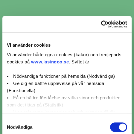
Omdömen för verkstäder
från kunder som bokat
ljuskontroll i Långshyttan
Vi använder cookies
Vi använder både egna cookies (kakor) och tredjeparts-
cookies på
www.lasingoo.se
. Syftet är:
OKQ8 Bilverkstad Gävle Brynäs
Nödvändiga funktioner på hemsida (Nödvändiga)
Ge dig en bättre upplevelse på vår hemsida
(Funktionella)
5/5 (39)
Få en bättre förståelse av vilka sidor och produkter
OveJohansson
2025-08-21
som det tittas på (Statistik)
👍👍👍👍👍👍
Visa relevanta kampanjer och erbjudanden till dig
(Marknadsföring)
Samtyckesval
Nödvändiga
Klicka på "OK" för att ge oss ditt samtycke till att