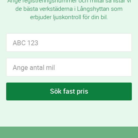
Ange registreringsnummer och miltal så listar vi
de bästa verkstäderna i Långshyttan som
erbjuder ljuskontroll för din bil.
Sök fast pris
I Långshyttan finns
verkstäder som erbjuder
1