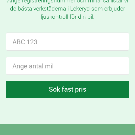
Ange registreringsnummer och miltal så listar vi
de bästa verkstäderna i Lekeryd som erbjuder
ljuskontroll för din bil.
Sök fast pris
I Lekeryd finns
verkstäder som erbjuder
3