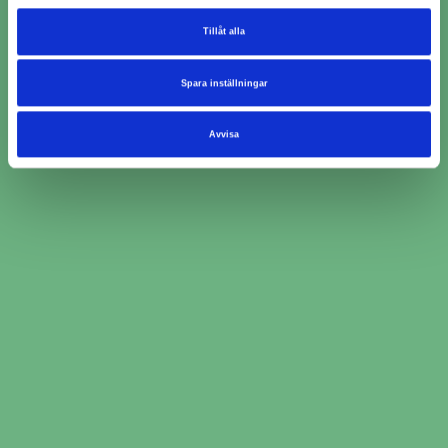
Tillåt alla
Spara inställningar
Avvisa
Boka ljuskontroll i tre enkla
steg
Ange bilinformation och service du behöver
hjälp med