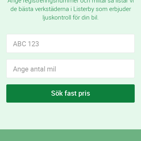
Ange registreringsnummer och miltal så listar vi
de bästa verkstäderna i Listerby som erbjuder
ljuskontroll för din bil.
Sök fast pris
I Listerby finns
verkstäder som erbjuder
1