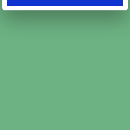
Jämför över 2000 bilverkstäder och välj den
som passar just dig
Boka den tid som passar dig bäst hos den
valda verkstaden
Boka ljuskontroll i Listerby nu