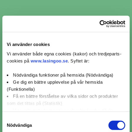
Omdömen för verkstäder
från kunder som bokat
ljuskontroll i Listerby
Vi använder cookies
Vi använder både egna cookies (kakor) och tredjeparts-
cookies på
www.lasingoo.se
. Syftet är:
Eddies Bilexpo AB
Nödvändiga funktioner på hemsida (Nödvändiga)
Ge dig en bättre upplevelse på vår hemsida
(Funktionella)
5/5 (13)
Få en bättre förståelse av vilka sidor och produkter
Kristoffer Rydberg
2026-04-23
som det tittas på (Statistik)
Allt gick bra. Serviceinriktad firma. Enkelt att boka
Bra
Visa relevanta kampanjer och erbjudanden till dig
via er tjänst.
(Marknadsföring)
Samtyckesval
Nödvändiga
Klicka på "OK" för att ge oss ditt samtycke till att