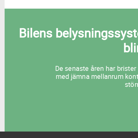
Bilens belysningssyste
bl
De senaste åren har brister 
med jämna mellanrum kontrol
stör