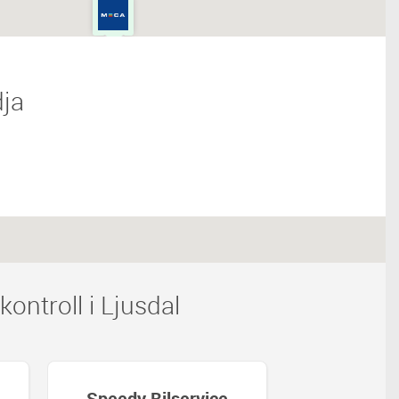
dja
ntroll i Ljusdal
Bilservice
Speedy Bilservice