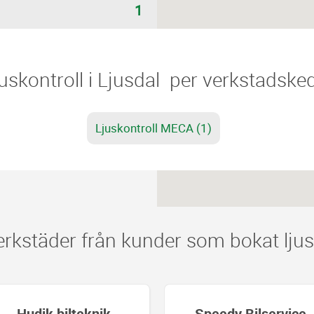
1
Ljuskontroll i Ljusdal ​​ per verkstadske
Ljuskontroll MECA (1)
kstäder från kunder som bokat ljusko
Speedy Bilservice
Speedy 