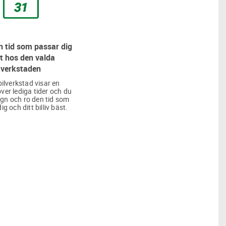
 tid som passar dig
t hos den valda
verkstaden
bilverkstad visar en
över lediga tider och du
lugn och ro den tid som
ig och ditt billiv bäst.