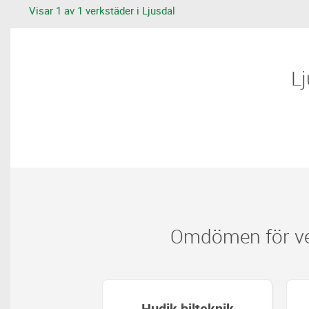
Visar 1 av 1 verkstäder i Ljusdal
​​
Omdömen för ver
Hudik bilteknik
Hudik bilteknik