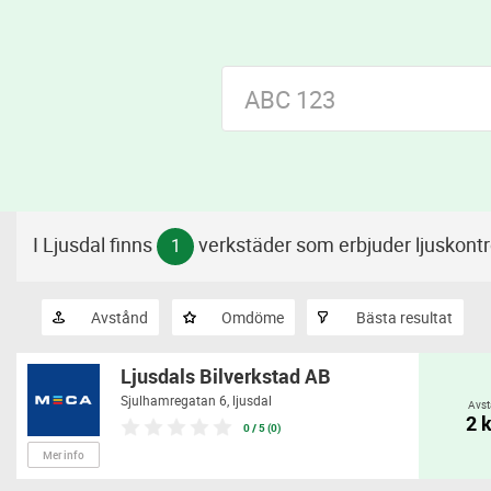
I Ljusdal finns
verkstäder som erbjuder ljuskontr
1
Avstånd
Omdöme
Bästa resultat
Ljusdals Bilverkstad AB
Sjulhamregatan 6,
ljusdal
Avst
2 
0 / 5 (0)
Mer info