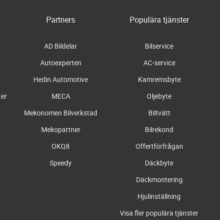
Partners
Populära tjänster
AD Bildelar
Bilservice
Autoexperten
AC-service
Hedin Automotive
Kamremsbyte
ter
MECA
Oljebyte
Mekonomen Bilverkstad
Biltvätt
Mekopartner
Bilrekond
OKQ8
Offertförfrågan
Speedy
Däckbyte
Däckmontering
Hjulinställning
Visa fler populära tjänster