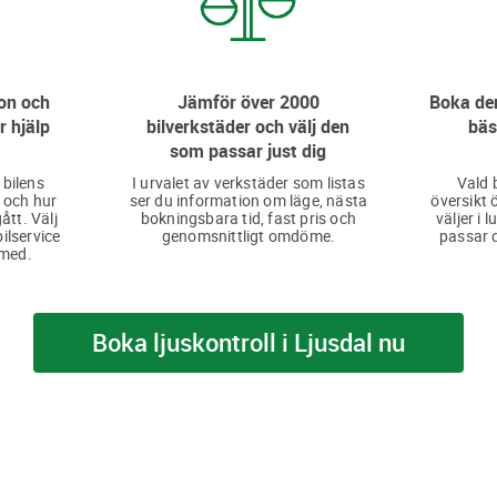
on och
Jämför över 2000
Boka den
r hjälp
bilverkstäder och välj den
bäs
som passar just dig
 bilens
I urvalet av verkstäder som listas
Vald 
 och hur
ser du information om läge, nästa
översikt 
ått. Välj
bokningsbara tid, fast pris och
väljer i 
bilservice
genomsnittligt omdöme.
passar d
 med.
Boka ljuskontroll i Ljusdal nu