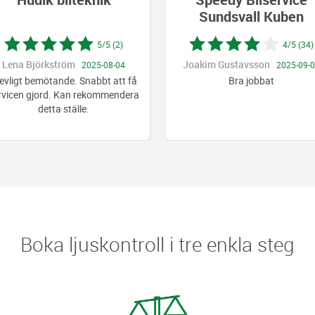
Sundsvall Kuben
Sundsv
(2)
4/5 (34)
Joakim Gustavsson
Göran Tha
-04
2025-09-02
tt få
Bra jobbat
Allt fungera
endera
förutom att kl
några 
Boka ljuskontroll i tre enkla steg