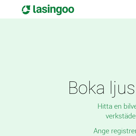
Boka ljusk
Hitta en bil
verkstäde
Ange registre