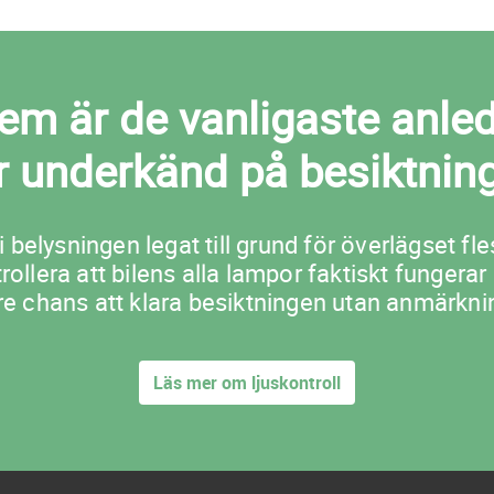
m är de vanligaste anledni
ir underkänd på besiktnin
i belysningen legat till grund för överlägset 
lera att bilens alla lampor faktiskt fungerar
re chans att klara besiktningen utan anmärkni
Läs mer om ljuskontroll