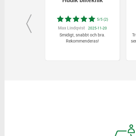
5/5 (2)
5/5 
Max Lindqvist
Lena Björkström
2025-11-20
2025-08
Smidigt, snabbt och bra.
Trevligt bemötande. Snabbt a
Rekommenderas!
servicen gjord. Kan rekomm
detta ställe.