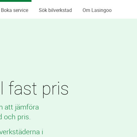
Boka service
Sök bilverkstad
Om Lasingoo
l fast pris
m att jämföra
 och pris.
verkstäderna i