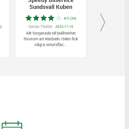
all Kuben
Sundsvall Kuben
4/5 (34)
5/5 (34)
lén
Stefan Nylander
2025-11-19
2026-04-14
de till belåtenhet
Snabb, trevlig och prisvärd
ädseln i bilen fick
smutsfläc
...