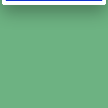
Boka ljuskontroll i tre enkla
steg
Ange bilinformation och service du behöver
hjälp med