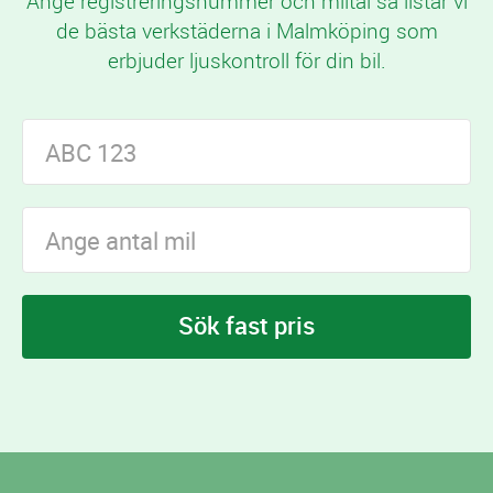
Ange registreringsnummer och miltal så listar vi
de bästa verkstäderna i Malmköping som
erbjuder ljuskontroll för din bil.
Sök fast pris
I Malmköping finns
verkstäder som erbjuder
5