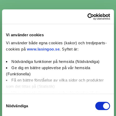
​​Ljuskontroll i Malmköping ​​
Vi använder cookies
Vi använder både egna cookies (kakor) och tredjeparts-
per verkstadskedja
cookies på
www.lasingoo.se
. Syftet är:
Nödvändiga funktioner på hemsida (Nödvändiga)
Ljuskontroll MECA (1)
Ljuskontroll OKQ8 (1)
Ge dig en bättre upplevelse på vår hemsida
(Funktionella)
Ljuskontroll Mekonomen Bilverkstad (1)
Få en bättre förståelse av vilka sidor och produkter
som det tittas på (Statistik)
Visa relevanta kampanjer och erbjudanden till dig
Ljuskontroll Speedy (2)
(Marknadsföring)
Samtyckesval
Nödvändiga
Klicka på "OK" för att ge oss ditt samtycke till att