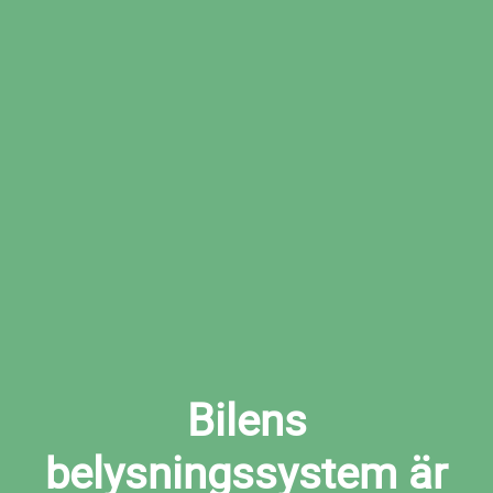
Boka den tid som passar dig bäst hos den
valda verkstaden
Boka ljuskontroll i Matfors nu
Bilens
belysningssystem är