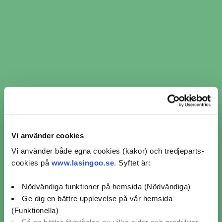
​​Ljuskontroll i Matfors ​​ per
verkstadskedja
Ljuskontroll AD Bildelar (1)
Ljuskontroll Speedy (1)
Vi använder cookies
Vi använder både egna cookies (kakor) och tredjeparts-
Omdömen för verkstäder
cookies på
www.lasingoo.se
. Syftet är:
från kunder som bokat
Nödvändiga funktioner på hemsida (Nödvändiga)
ljuskontroll i Matfors
Ge dig en bättre upplevelse på vår hemsida
(Funktionella)