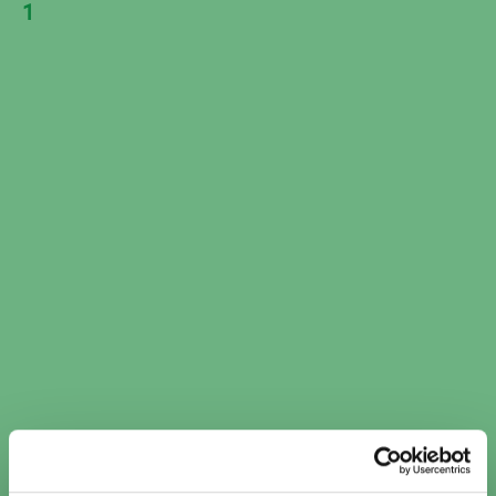
1
​​Ljuskontroll i Påryd ​​ per
verkstadskedja