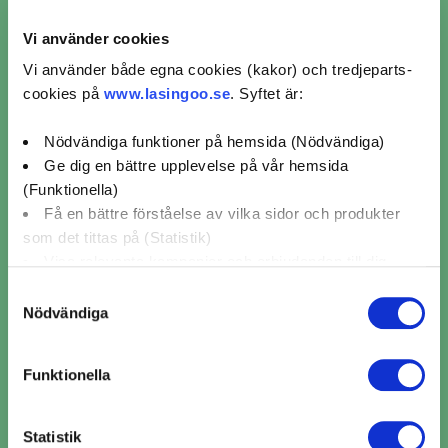
Vi använder cookies
Ljuskontroll AD Bildelar (1)
Vi använder både egna cookies (kakor) och tredjeparts-
cookies på
www.lasingoo.se
. Syftet är:
Ljuskontroll Fristående (2)
Nödvändiga funktioner på hemsida (Nödvändiga)
Ge dig en bättre upplevelse på vår hemsida
Ljuskontroll MECA (1)
(Funktionella)
Få en bättre förståelse av vilka sidor och produkter
som det tittas på (Statistik)
Visa relevanta kampanjer och erbjudanden till dig
(Marknadsföring)
Samtyckesval
Omdömen för verkstäder
Nödvändiga
från kunder som bokat
Klicka på "OK" för att ge oss ditt samtycke till att
använda cookies för alla dessa ändamål. Du kan också
ljuskontroll i Påryd
Funktionella
använda checkknapparna nedan för att samtycka till
specifika ändamål. Välj ändamål och "".
Statistik