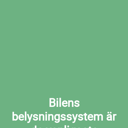
Boka den tid som passar dig bäst hos den
valda verkstaden
Boka ljuskontroll i Påryd nu
Bilens
belysningssystem är