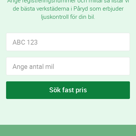
Ange registreringsnummer och miltal så listar vi
de bästa verkstäderna i Påryd som erbjuder
ljuskontroll för din bil.
Sök fast pris
I Påryd finns
verkstäder som erbjuder
4