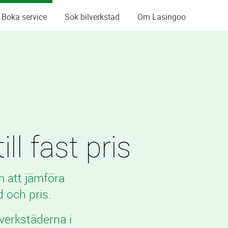
Boka service
Sök bilverkstad
Om Lasingoo
ll fast pris
m att jämföra
 och pris.
verkstäderna i