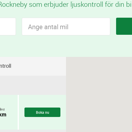
Rockneby som erbjuder ljuskontroll för din bil
troll
ånd
Boka nu
 km