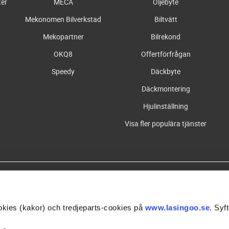
ter
MECA
Oljebyte
Mekonomen Bilverkstad
Biltvätt
Mekopartner
Bilrekond
OKQ8
Offertförfrågan
Speedy
Däckbyte
Däckmontering
Hjulinställning
Visa fler populära tjänster
Våra partners
kies (kakor) och tredjeparts-cookies på
www.lasingoo.se
. Syft