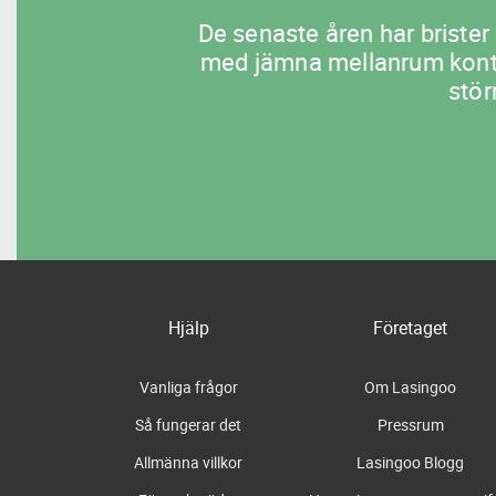
De senaste åren har brister 
med jämna mellanrum kontrol
stör
Hjälp
Företaget
Vanliga frågor
Om Lasingoo
Så fungerar det
Pressrum
Allmänna villkor
Lasingoo Blogg