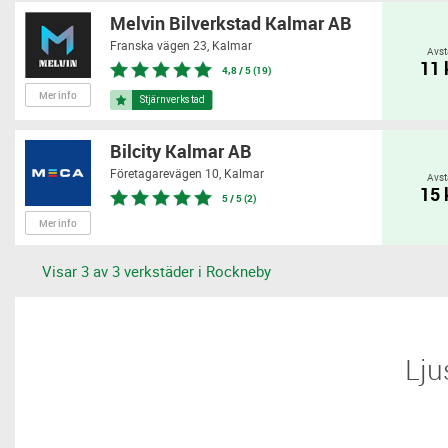
Melvin Bilverkstad Kalmar AB
Franska vägen 23,
Kalmar
Avst
11
4,8 / 5 (19)
Mer info
Bilcity Kalmar AB
Företagarevägen 10,
Kalmar
Avst
15
5 / 5 (2)
Mer info
Visar 3 av 3 verkstäder i Rockneby
​​L