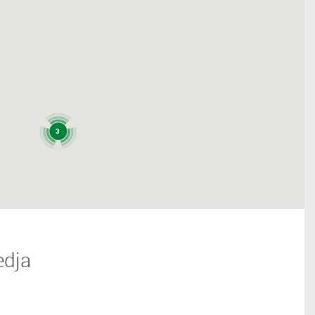
3
edja