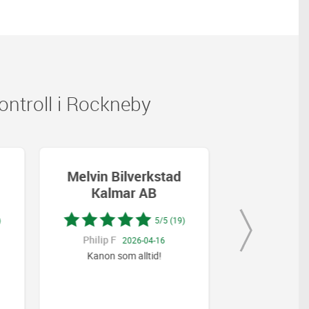
ntroll i Rockneby
Melvin Bilverkstad
Melvin Bi
Kalmar AB
Kalm
5/5 (19)
Philip F
Solveig Daniels
2026-04-16
Kanon som alltid!
Snabb s