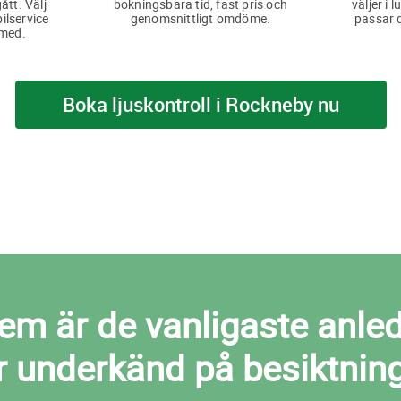
ått. Välj
bokningsbara tid, fast pris och
väljer i 
bilservice
genomsnittligt omdöme.
passar d
 med.
Boka ljuskontroll i Rockneby nu
m är de vanligaste anledni
ir underkänd på besiktnin