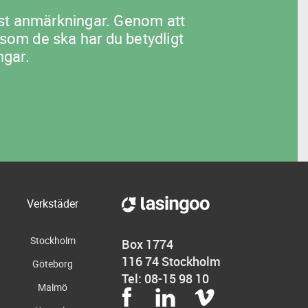
flest anmärkningar. Genom att
 som de ska har du betydligt
ngar.
Verkstäder
Stockholm
Box 1774
116 74 Stockholm
Göteborg
Tel: 08-15 98 10
Malmö