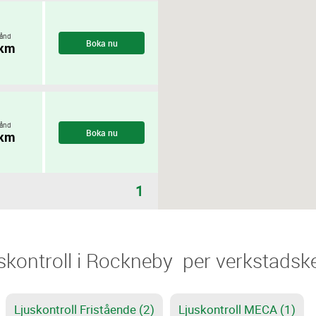
ånd
Boka nu
 km
ånd
Boka nu
 km
1
juskontroll i Rockneby ​​ per verkstadsk
Ljuskontroll Fristående (2)
Ljuskontroll MECA (1)