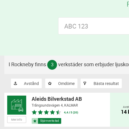
I Rockneby finns
verkstäder som erbjuder ljuskon
3
Avstånd
Omdöme
Bästa resultat
Aleids Bilverkstad AB
Trångsundsvägen 4,
KALMAR
Avst
14
4,4 / 5 (20)
Mer info