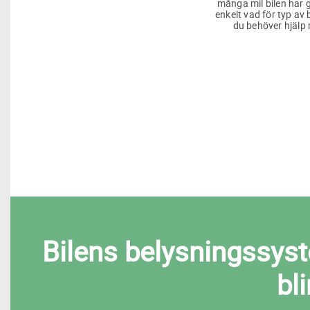
många mil bilen har g
enkelt vad för typ av 
du behöver hjälp
Bilens belysningssyste
bl