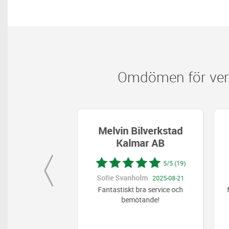
Omdömen för verk
ilverkstad
Melvin Bilverkstad
ar AB
Kalmar AB
5/5 (19)
5/5 (19)
ic
Sofie Svanholm
2025-08-07
2025-08-21
rts works in the
Fantastiskt bra service och
M
kshop.
bemötande!