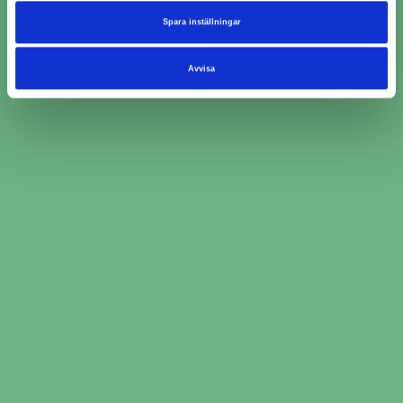
Omdömen för verkstäder
Spara inställningar
från kunder som bokat
ljuskontroll i Söderköping
Avvisa
MECA Bilverkstad Eskilstuna AB
5/5 (13)
JyrkiSalonen
2026-08-04
Bra service