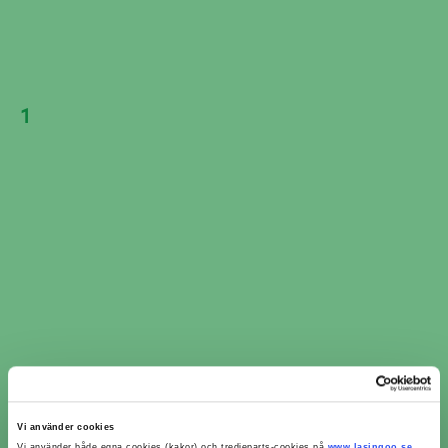
Avstånd
Boka nu
40 km
Visar 7 av 7 verkstäder i Söderköping
3
1
Vi använder cookies
Vi använder både egna cookies (kakor) och tredjeparts-cookies på
www.lasingoo.se
.