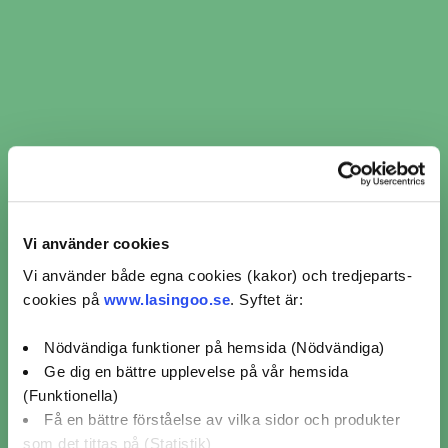
Mekonomen Bilverkstad Haninge
Hantverkarvägen 39,
Handen
4,6 / 5 (20)
Mer info
Avstånd
Boka nu
30 km
Visar 10 av 25 verkstäder i Södertälje
1
2
3
Vi använder cookies
Vi använder både egna cookies (kakor) och tredjeparts-
cookies på
www.lasingoo.se
. Syftet är:
2
Nödvändiga funktioner på hemsida (Nödvändiga)
Ge dig en bättre upplevelse på vår hemsida
(Funktionella)
Få en bättre förståelse av vilka sidor och produkter
som det tittas på (Statistik)