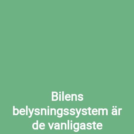
Boka den tid som passar dig bäst hos den
valda verkstaden
Boka ljuskontroll i Södertälje nu
Bilens
belysningssystem är
de vanligaste