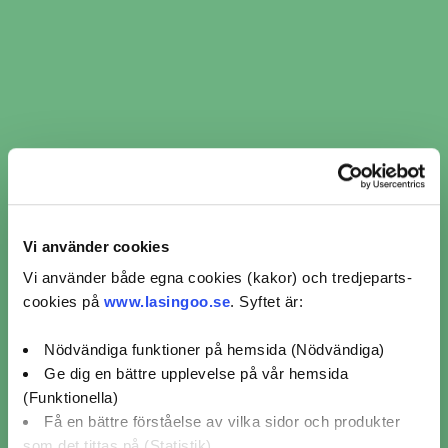
Martins AutoCenter AB
Mogårdsvägen 6,
Vårby
4,7 / 5 (238)
Mer info
Avstånd
Boka nu
12 km
Visar 10 av 25 verkstäder i Stockholm
1
2
3
Vi använder cookies
3
Vi använder både egna cookies (kakor) och tredjeparts-
cookies på
www.lasingoo.se
. Syftet är:
Nödvändiga funktioner på hemsida (Nödvändiga)
Ge dig en bättre upplevelse på vår hemsida
2
(Funktionella)
5
Få en bättre förståelse av vilka sidor och produkter
som det tittas på (Statistik)