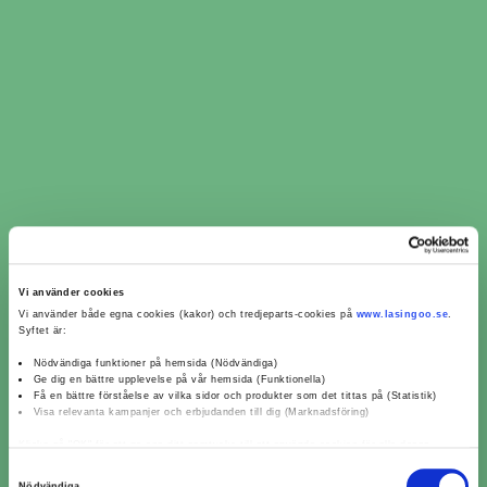
Omdömen för verkstäder
från kunder som bokat
ljuskontroll i Strömsnäsbruk
Vi använder cookies
Mekonomen Bilverkstad
Kri
Vi använder både egna cookies (kakor) och tredjeparts-cookies på
www.lasingoo.se
.
Syftet är:
Ängelholm
Nödvändiga funktioner på hemsida (Nödvändiga)
Ge dig en bättre upplevelse på vår hemsida (Funktionella)
5/5 (6)
Få en bättre förståelse av vilka sidor och produkter som det tittas på (Statistik)
Camilla Möller
Visa relevanta kampanjer och erbjudanden till dig (Marknadsföring)
2025-10-28
Inget att klaga på. God kommunikation när fel
Goa
Klicka på "OK" för att ge oss ditt samtycke till att använda cookies för alla dessa
upptäcktes i servicen. Inga överpr
...
ändamål. Du kan också använda checkknapparna nedan för att samtycka till specifika
Samtyckesval
ändamål. Välj ändamål och "".
Nödvändiga