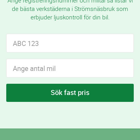
Ange registreringsnummer och miltal så listar vi
de bästa verkstäderna i Strömsnäsbruk som
erbjuder ljuskontroll för din bil.
Sök fast pris
I Strömsnäsbruk finns
verkstäder som
1