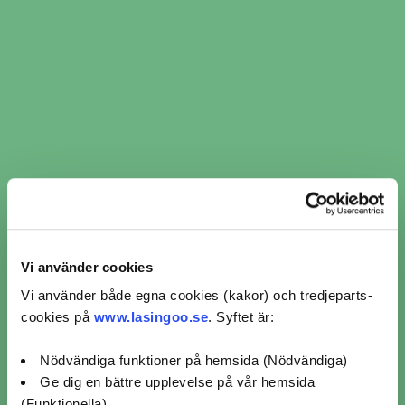
Mer info
Avstånd
Boka nu
168 km
MECA Falköping, Ingemarssons
Bilservice AB
Verkstadsgatan 10,
Falköping
5 / 5 (1)
Mer info
Avstånd
Boka nu
188 km
Tuvans Bil & Däck
Vi använder cookies
Holmstorp 673,
Vintrosa
Vi använder både egna cookies (kakor) och tredjeparts-
0 / 5 (0)
cookies på
www.lasingoo.se
. Syftet är:
Mer info
Nödvändiga funktioner på hemsida (Nödvändiga)
Avstånd
Boka nu
Ge dig en bättre upplevelse på vår hemsida
122 km
(Funktionella)