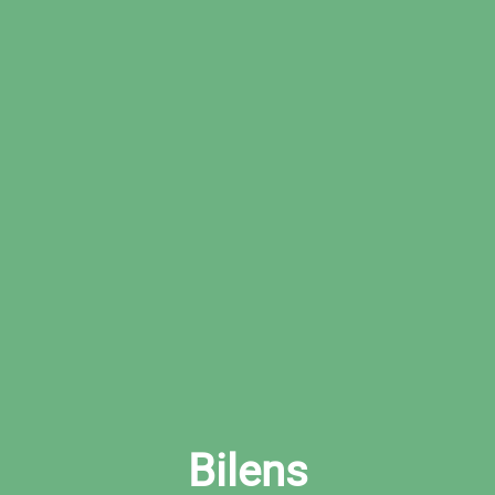
Boka den tid som passar dig bäst hos den
valda verkstaden
Boka ljuskontroll i Sunne nu
Bilens