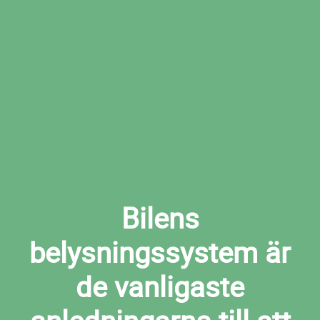
Boka den tid som passar dig bäst hos den
valda verkstaden
Boka ljuskontroll i Tjällmo nu
Bilens
belysningssystem är
de vanligaste