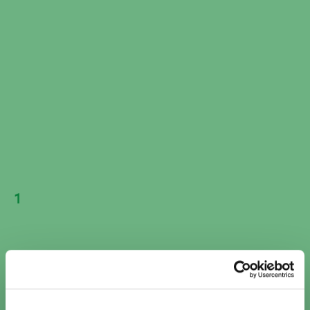
Avstånd
Boka nu
37 km
Vikingstad Bil & Verkstad
Fålåsavägen 15B,
Vikingstad
0 / 5 (0)
Mer info
Avstånd
Boka nu
37 km
Visar 8 av 8 verkstäder i Tjällmo
1