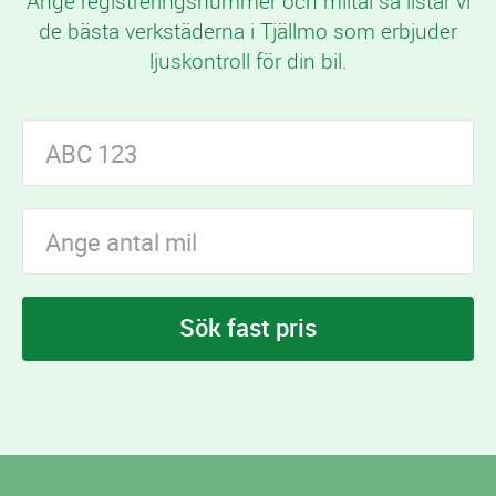
Ange registreringsnummer och miltal så listar vi
de bästa verkstäderna i Tjällmo som erbjuder
ljuskontroll för din bil.
Sök fast pris
I Tjällmo finns
verkstäder som erbjuder
8