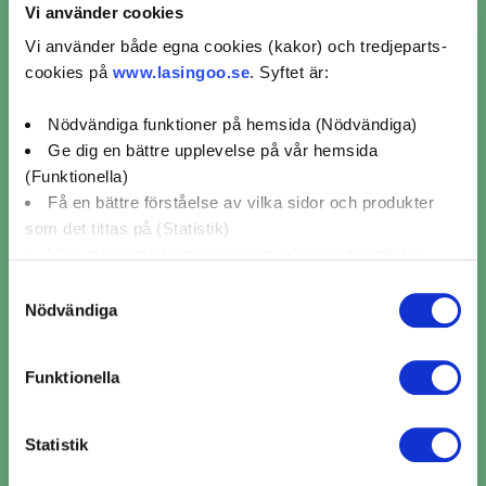
Vi använder cookies
Vi använder både egna cookies (kakor) och tredjeparts-
cookies på
www.lasingoo.se
. Syftet är:
Nödvändiga funktioner på hemsida (Nödvändiga)
Ge dig en bättre upplevelse på vår hemsida
(Funktionella)
Få en bättre förståelse av vilka sidor och produkter
som det tittas på (Statistik)
​​Ljuskontroll i Tjällmo ​​ per
Visa relevanta kampanjer och erbjudanden till dig
verkstadskedja
(Marknadsföring)
Samtyckesval
Nödvändiga
Klicka på "OK" för att ge oss ditt samtycke till att
Ljuskontroll AD Bildelar (3)
använda cookies för alla dessa ändamål. Du kan också
Funktionella
använda checkknapparna nedan för att samtycka till
specifika ändamål. Välj ändamål och "".
Ljuskontroll Fristående (1)
Statistik
Du kan när som helst återkalla eller ändra ditt samtycke