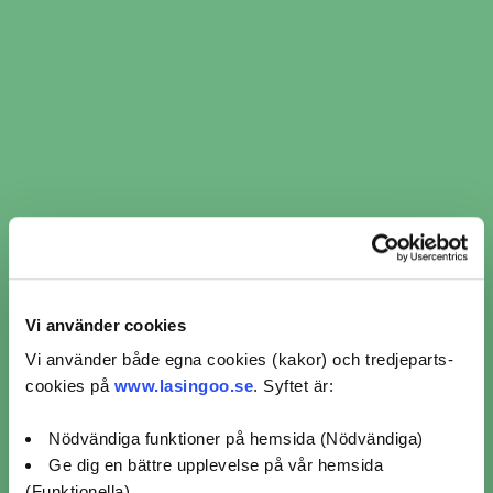
Vi använder cookies
Vi använder både egna cookies (kakor) och tredjeparts-
​​Ljuskontroll i Tranemo ​​ per
cookies på
www.lasingoo.se
. Syftet är:
verkstadskedja
Nödvändiga funktioner på hemsida (Nödvändiga)
Ge dig en bättre upplevelse på vår hemsida
(Funktionella)