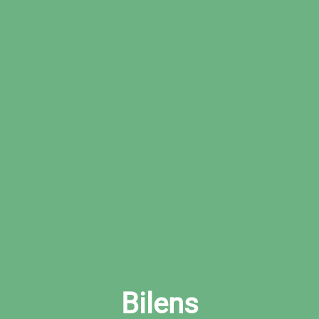
Boka den tid som passar dig bäst hos den
valda verkstaden
Boka ljuskontroll i Tranemo nu
Bilens