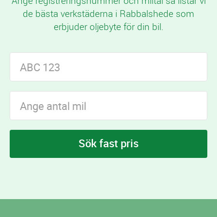
Ange registreringsnummer och miltal så listar vi
de bästa verkstäderna i Rabbalshede som
erbjuder oljebyte för din bil.
Sök fast pris
I Rabbalshede finns
verkstäder som erbjuder
11