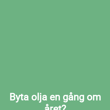
Boka den tid som passar dig bäst hos den
valda verkstaden
Boka oljebyte i Rabbalshede nu
Byta olja en gång om
året?